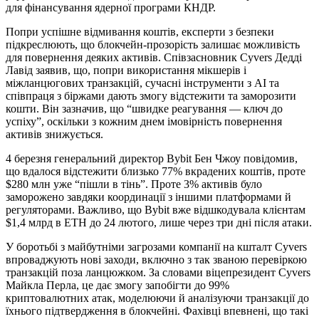
для фінансування ядерної програми КНДР.
Попри успішне відмивання коштів, експерти з безпеки
підкреслюють, що блокчейн-прозорість залишає можливість
для повернення деяких активів. Співзасновник Cyvers Дедді
Лавід заявив, що, попри використання мікшерів і
міжланцюгових транзакцій, сучасні інструменти з АІ та
співпраця з біржами дають змогу відстежити та заморозити
кошти. Він зазначив, що “швидке реагування — ключ до
успіху”, оскільки з кожним днем імовірність повернення
активів знижується.
4 березня генеральний директор Bybit Бен Чжоу повідомив,
що вдалося відстежити близько 77% вкрадених коштів, проте
$280 млн уже “пішли в тінь”. Проте 3% активів було
заморожено завдяки координації з іншими платформами й
регуляторами. Важливо, що Bybit вже відшкодувала клієнтам
$1,4 млрд в ETH до 24 лютого, лише через три дні після атаки.
У боротьбі з майбутніми загрозами компанії на кшталт Cyvers
впроваджують нові заходи, включно з так званою перевіркою
транзакцій поза ланцюжком. За словами віцепрезидент Cyvers
Майкла Перла, це дає змогу запобігти до 99%
криптовалютних атак, моделюючи й аналізуючи транзакції до
їхнього підтвердження в блокчейні. Фахівці впевнені, що такі