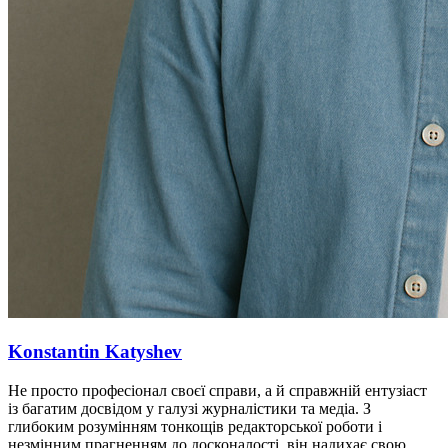
Konstantin Katyshev
Не просто професіонал своєї справи, а й справжній ентузіаст
із багатим досвідом у галузі журналістики та медіа. З
глибоким розумінням тонкощів редакторської роботи і
незмінним прагненням до досконалості, він надихає свою