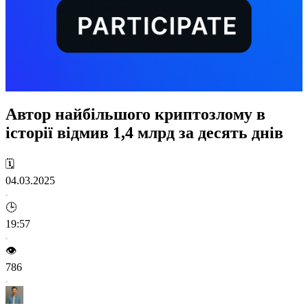
Автор найбільшого криптозлому в
історії відмив 1,4 млрд за десять днів
🗓️
04.03.2025
🕒
19:57
👁️
786