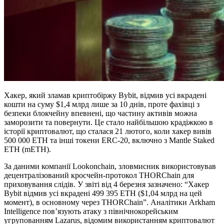
Хакер, який зламав криптобіржу Bybit, відмив усі вкрадені
кошти на суму $1,4 млрд лише за 10 днів, проте фахівці з
безпеки блокчейну впевнені, що частину активів можна
заморозити та повернути. Це стало найбільшою крадіжкою в
історії криптовалют, що сталася 21 лютого, коли хакер вивів
500 000 ETH та інші токени ERC-20, включно з Mantle Staked
ETH (mETH).
За даними компанії Lookonchain, зловмисник використовував
децентралізований кросчейн-протокол THORChain для
приховування слідів. У звіті від 4 березня зазначено: “Хакер
Bybit відмив усі вкрадені 499 395 ETH ($1,04 млрд на цей
момент), в основному через THORChain”. Аналітики Arkham
Intelligence пов’язують атаку з північнокорейським
угрупованням Lazarus, відомим використанням криптовалют