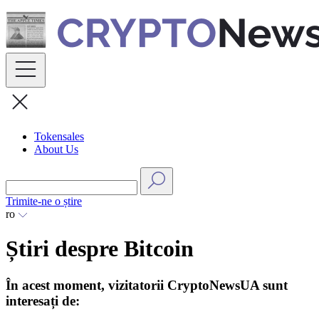
Skip
to
content
Tokensales
About Us
Trimite-ne o știre
ro
Știri despre Bitcoin
În acest moment, vizitatorii CryptoNewsUA sunt
interesați de: