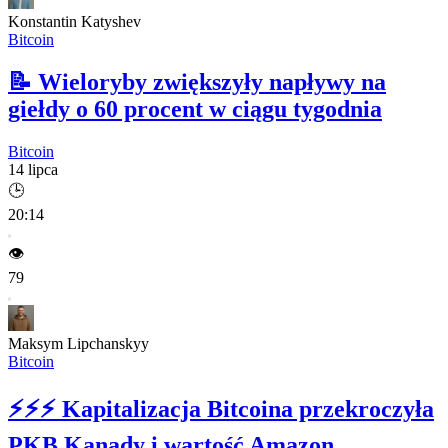
Konstantin Katyshev
Bitcoin
📝
Wieloryby zwiększyły napływy na
giełdy o 60 procent w ciągu tygodnia
Bitcoin
14 lipca
🕒
20:14
👁️
79
Maksym Lipchanskyy
Bitcoin
⚡⚡⚡
Kapitalizacja Bitcoina przekroczyła
PKB Kanady i wartość Amazon.