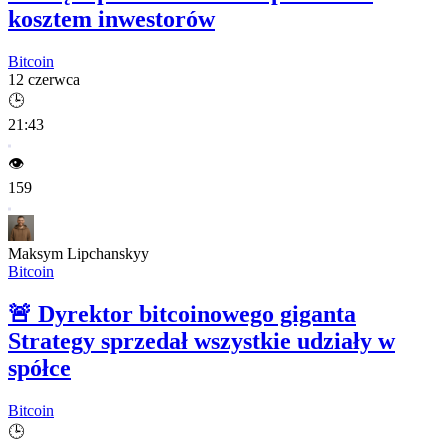
kosztem inwestorów
Bitcoin
12 czerwca
🕒
21:43
👁️
159
Maksym Lipchanskyy
Bitcoin
🚨
Dyrektor bitcoinowego giganta
Strategy sprzedał wszystkie udziały w
spółce
Bitcoin
🕒