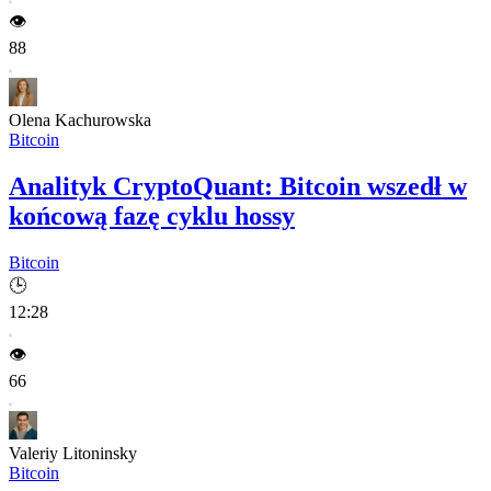
👁️
88
Olena Kachurowska
Bitcoin
Analityk CryptoQuant: Bitcoin wszedł w
końcową fazę cyklu hossy
Bitcoin
🕒
12:28
👁️
66
Valeriy Litoninsky
Bitcoin