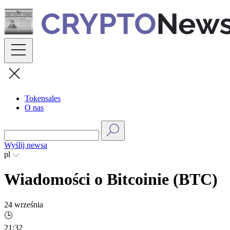
Skip
to
content
Tokensales
O nas
Wyślij newsa
pl
Wiadomości o Bitcoinie (BTC)
24 września
🕒
21:32