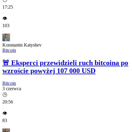
17:25
👁️
103
Konstantin Katyshev
Bitcoin
🚨
Eksperci przewidzieli ruch bitcoina po
wzroście powyżej 107 000 USD
Bitcoin
3 czerwca
🕒
20:56
👁️
83