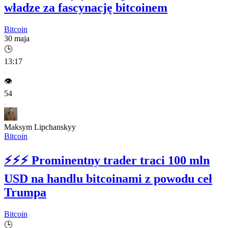
władze za fascynację bitcoinem
Bitcoin
30 maja
🕒
13:17
👁️
54
Maksym Lipchanskyy
Bitcoin
⚡⚡⚡
Prominentny trader traci 100 mln
USD na handlu bitcoinami z powodu ceł
Trumpa
Bitcoin
🕒