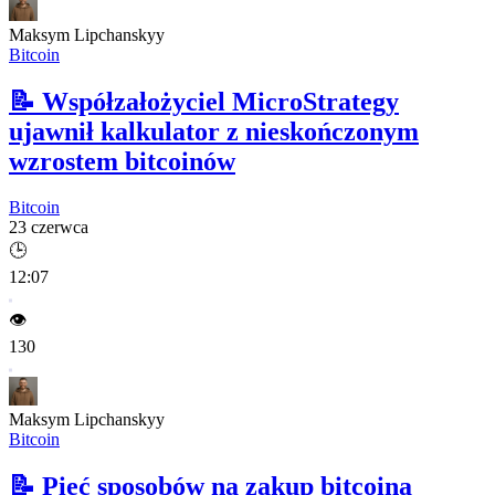
Maksym Lipchanskyy
Bitcoin
📝
Współzałożyciel MicroStrategy
ujawnił kalkulator z nieskończonym
wzrostem bitcoinów
Bitcoin
23 czerwca
🕒
12:07
👁️
130
Maksym Lipchanskyy
Bitcoin
📝
Pięć sposobów na zakup bitcoina