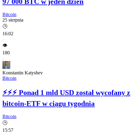
97 000 BTC w jeden dzień
Bitcoin
25 sierpnia
🕒
16:02
👁️
180
Konstantin Katyshev
Bitcoin
⚡⚡⚡
Ponad 1 mld USD został wycofany z
bitcoin-ETF w ciągu tygodnia
Bitcoin
🕒
15:57