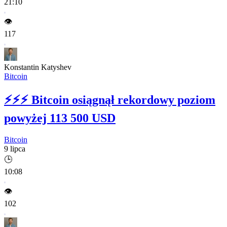
21:10
👁️
117
Konstantin Katyshev
Bitcoin
⚡⚡⚡
Bitcoin osiągnął rekordowy poziom
powyżej 113 500 USD
Bitcoin
9 lipca
🕒
10:08
👁️
102