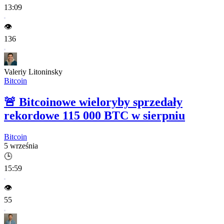
13:09
👁️
136
Valeriy Litoninsky
Bitcoin
🚨
Bitcoinowe wieloryby sprzedały
rekordowe 115 000 BTC w sierpniu
Bitcoin
5 września
🕒
15:59
👁️
55