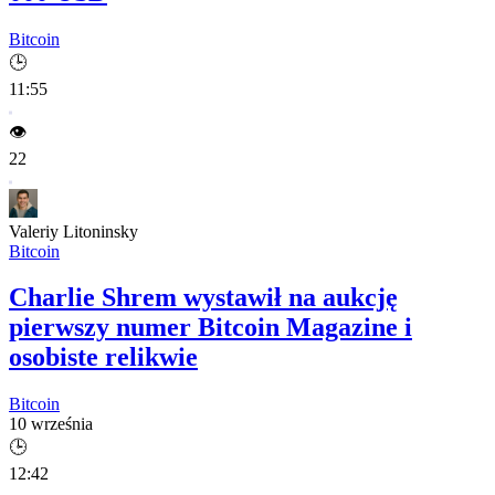
Bitcoin
🕒
11:55
👁️
22
Valeriy Litoninsky
Bitcoin
Charlie Shrem wystawił na aukcję
pierwszy numer Bitcoin Magazine i
osobiste relikwie
Bitcoin
10 września
🕒
12:42