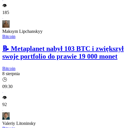
👁️
185
Maksym Lipchanskyy
Bitcoin
📝
Metaplanet nabył 103 BTC i zwiększył
swoje portfolio do prawie 19 000 monet
Bitcoin
8 sierpnia
🕒
09:30
👁️
92
Valeriy Litoninsky