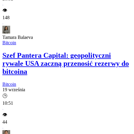
👁️
148
Tamara Balaeva
Bitcoin
Szef Pantera Capital: geopolityczni
rywale USA zaczną przenosić rezerwy do
bitcoina
Bitcoin
19 września
🕒
10:51
👁️
44