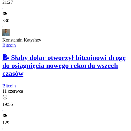
21:27
👁️
330
Konstantin Katyshev
Bitcoin
📝
Słaby dolar otworzył bitcoinowi drogę
do osiągnięcia nowego rekordu wszech
czasów
Bitcoin
11 czerwca
🕒
19:55
👁️
129