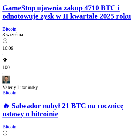
GameStop ujawnia zakup 4710 BTC i
odnotowuje zysk w II kwartale 2025 roku
Bitcoin
8 września
🕒
16:09
👁️
100
Valeriy Litoninsky
Bitcoin
🔥
Salwador nabył 21 BTC na rocznicę
ustawy o bitcoinie
Bitcoin
🕒