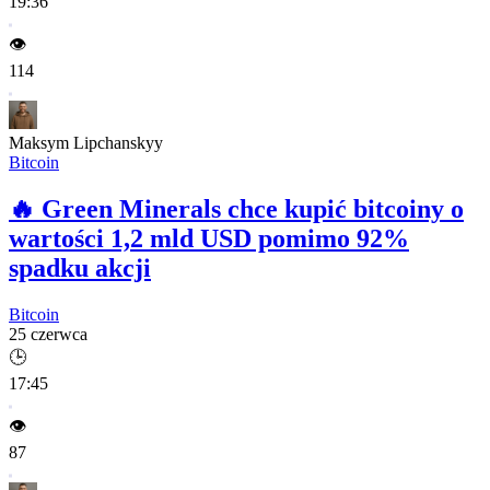
19:36
👁️
114
Maksym Lipchanskyy
Bitcoin
🔥
Green Minerals chce kupić bitcoiny o
wartości 1,2 mld USD pomimo 92%
spadku akcji
Bitcoin
25 czerwca
🕒
17:45
👁️
87