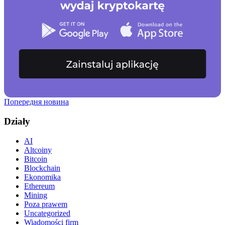
Попередня новина
Działy
AI
Altcoiny
Bitcoin
Blockchain
Ekonomika
Ethereum
Mining
Poza prawem
Uncategorized
Wiadomości firm