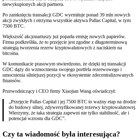
niewykupionych akcji partnera.
Po zamknięciu transakcji GDC wyemituje ponad 39 mln nowych
akcji zwykłych i otrzyma wszystkie aktywa Pallas Capital, w tym
7500 BTC.
Większość akcjonariuszy już poparła emisję nowych papierów.
Firma podkreśliła, że to przejęcie jest zgodne z długoterminową
strategią tworzenia rezerw kryptowalutowych z naciskiem na
bitcoina.
W komunikacie prasowym stwierdzono, że dzięki tej transakcji
GDC dąży do wzmocnienia swojego portfela rezerwowego i
umocnienia silniejszej pozycji w ekosystemie zdecentralizowanych
finansów.
Przewodniczący i CEO firmy Xiaojian Wang oświadczył:
„Przejęcie Pallas Capital i jej 7500 BTC to ważny etap na drodze
do budowy silnej, zdywersyfikowanej rezerwy kryptowalutowej.
Wierzymy, że taka strategia zapewni nie tylko stabilność, ale i
potencjał wzrostu dla GDC”.
Czy ta wiadomość była interesująca?