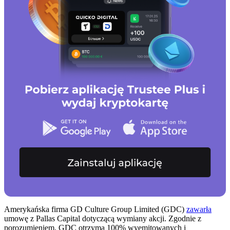
Amerykańska firma GD Culture Group Limited (GDC)
zawarła
umowę z Pallas Capital dotyczącą wymiany akcji. Zgodnie z
porozumieniem, GDC otrzyma 100% wyemitowanych i