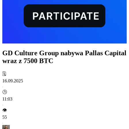
GD Culture Group nabywa Pallas Capital
wraz z 7500 BTC
🗓️
16.09.2025
🕒
11:03
👁️
55