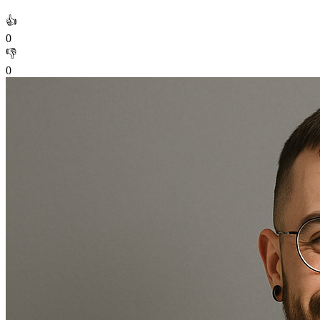
👍
0
👎
0