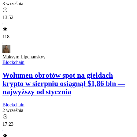
3 września
🕒
13:52
👁️
118
Maksym Lipchanskyy
Blockchain
Wolumen obrotów spot na giełdach
krypto w sierpniu osiągnął $1,86 bln —
najwyższy od stycznia
Blockchain
2 września
🕒
17:23
👁️