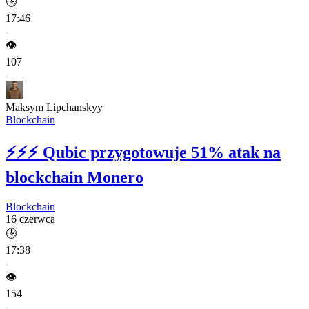
🕒
17:46
👁️
107
Maksym Lipchanskyy
Blockchain
⚡⚡⚡
Qubic przygotowuje 51% atak na
blockchain Monero
Blockchain
16 czerwca
🕒
17:38
👁️
154