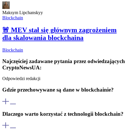
Maksym Lipchanskyy
Blockchain
🚨
MEV stał się głównym zagrożeniem
dla skalowania blockchaina
Blockchain
Najczęściej zadawane pytania przez odwiedzających
CryptoNewsUA:
Odpowiedzi redakcji
Gdzie przechowywane są dane w blockchainie?
Dane są przechowywane jednocześnie na wielu komputerach
zwanych węzłami. Zapewnia to decentralizację i ochronę przed
Dlaczego warto korzystać z technologii blockchain?
utratą lub manipulacją danych, ponieważ zmiany wymagają zgody
większości węzłów.