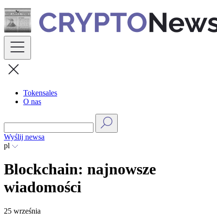
Skip
to
content
Tokensales
O nas
Wyślij newsa
pl
Blockchain: najnowsze
wiadomości
25 września