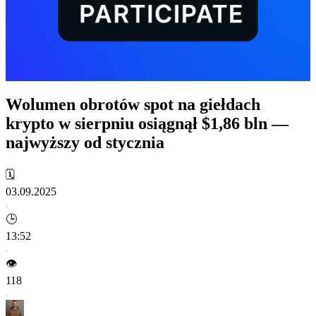
Wolumen obrotów spot na giełdach
krypto w sierpniu osiągnął $1,86 bln —
najwyższy od stycznia
🗓️
03.09.2025
🕒
13:52
👁️
118