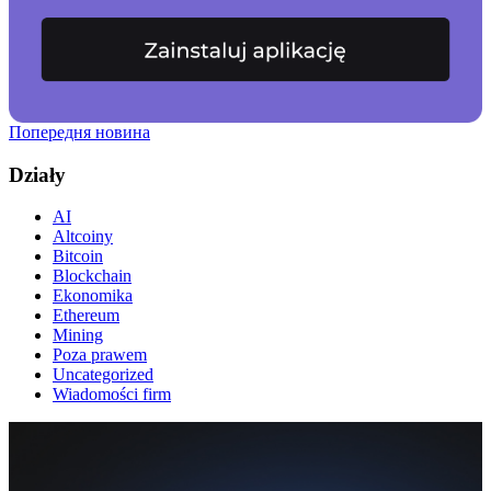
Попередня новина
Działy
AI
Altcoiny
Bitcoin
Blockchain
Ekonomika
Ethereum
Mining
Poza prawem
Uncategorized
Wiadomości firm