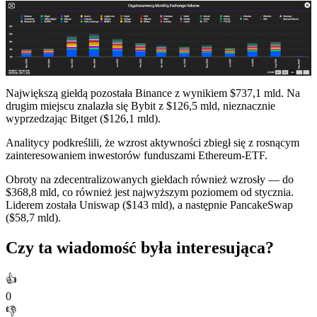
Największą giełdą pozostała Binance z wynikiem $737,1 mld. Na
drugim miejscu znalazła się Bybit z $126,5 mld, nieznacznie
wyprzedzając Bitget ($126,1 mld).
Analitycy podkreślili, że wzrost aktywności zbiegł się z rosnącym
zainteresowaniem inwestorów funduszami Ethereum-ETF.
Obroty na zdecentralizowanych giełdach również wzrosły — do
$368,8 mld, co również jest najwyższym poziomem od stycznia.
Liderem została Uniswap ($143 mld), a następnie PancakeSwap
($58,7 mld).
Czy ta wiadomość była interesująca?
👍
0
👎