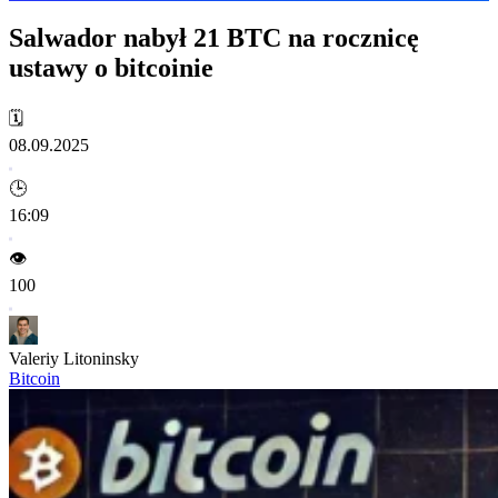
Salwador nabył 21 BTC na rocznicę
ustawy o bitcoinie
🗓️
08.09.2025
🕒
16:09
👁️
100
Valeriy Litoninsky
Bitcoin