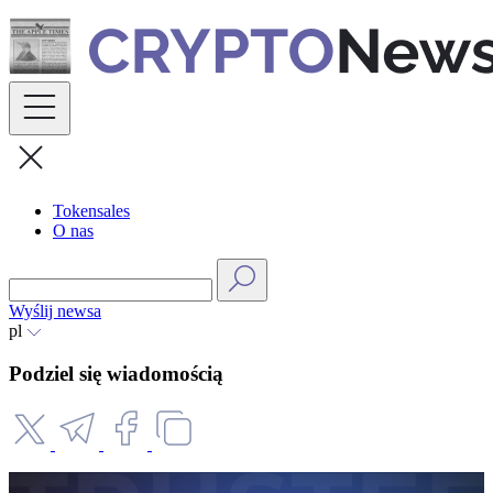
Skip
to
content
Tokensales
O nas
Wyślij newsa
pl
Podziel się wiadomością