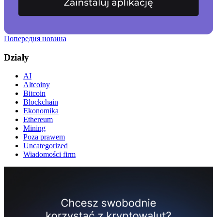
Попередня новина
Działy
AI
Altcoiny
Bitcoin
Blockchain
Ekonomika
Ethereum
Mining
Poza prawem
Uncategorized
Wiadomości firm