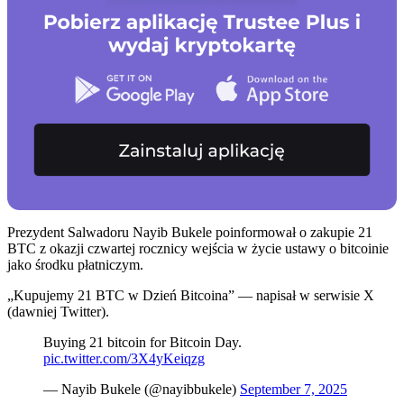
Prezydent Salwadoru Nayib Bukele poinformował o zakupie 21
BTC z okazji czwartej rocznicy wejścia w życie ustawy o bitcoinie
jako środku płatniczym.
„Kupujemy 21 BTC w Dzień Bitcoina” — napisał w serwisie X
(dawniej Twitter).
Buying 21 bitcoin for Bitcoin Day.
pic.twitter.com/3X4yKeiqzg
— Nayib Bukele (@nayibbukele)
September 7, 2025