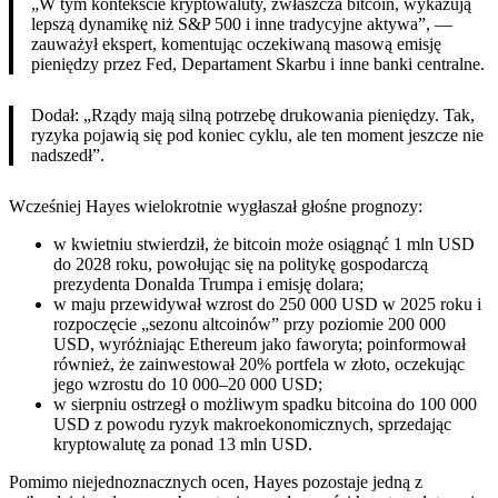
„W tym kontekście kryptowaluty, zwłaszcza bitcoin, wykazują
lepszą dynamikę niż S&P 500 i inne tradycyjne aktywa”, —
zauważył ekspert, komentując oczekiwaną masową emisję
pieniędzy przez Fed, Departament Skarbu i inne banki centralne.
Dodał: „Rządy mają silną potrzebę drukowania pieniędzy. Tak,
ryzyka pojawią się pod koniec cyklu, ale ten moment jeszcze nie
nadszedł”.
Wcześniej Hayes wielokrotnie wygłaszał głośne prognozy:
w kwietniu stwierdził, że bitcoin może osiągnąć 1 mln USD
do 2028 roku, powołując się na politykę gospodarczą
prezydenta Donalda Trumpa i emisję dolara;
w maju przewidywał wzrost do 250 000 USD w 2025 roku i
rozpoczęcie „sezonu altcoinów” przy poziomie 200 000
USD, wyróżniając Ethereum jako faworyta; poinformował
również, że zainwestował 20% portfela w złoto, oczekując
jego wzrostu do 10 000–20 000 USD;
w sierpniu ostrzegł o możliwym spadku bitcoina do 100 000
USD z powodu ryzyk makroekonomicznych, sprzedając
kryptowalutę za ponad 13 mln USD.
Pomimo niejednoznacznych ocen, Hayes pozostaje jedną z