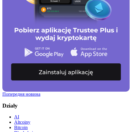
Попередня новина
Działy
AI
Altcoiny
Bitcoin