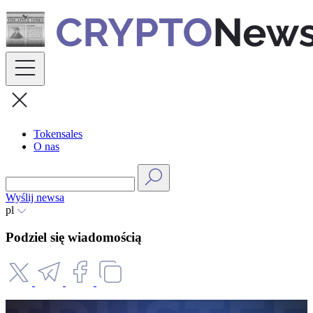
Skip
to
content
Tokensales
O nas
Wyślij newsa
pl
Podziel się wiadomością