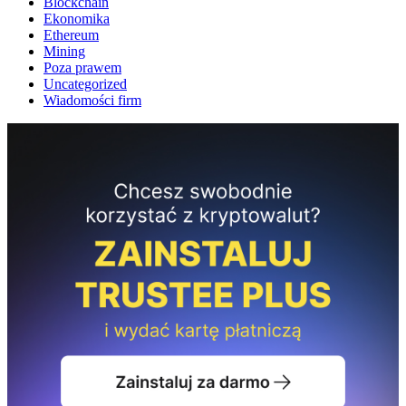
Blockchain
Ekonomika
Ethereum
Mining
Poza prawem
Uncategorized
Wiadomości firm