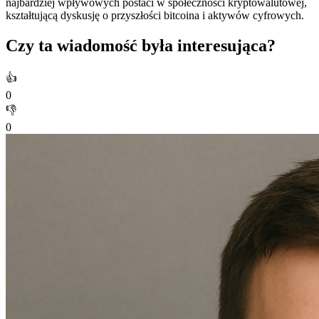
najbardziej wpływowych postaci w społeczności kryptowalutowej,
kształtującą dyskusję o przyszłości bitcoina i aktywów cyfrowych.
Czy ta wiadomość była interesująca?
👍
0
👎
0