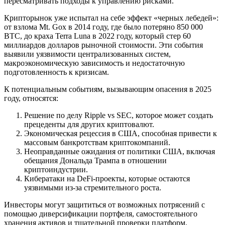
пересматривать подходы к управлению рисками.
Крипторынок уже испытал на себе эффект «черных лебедей»:
от взлома Mt. Gox в 2014 году, где было потеряно 850 000
BTC, до краха Terra Luna в 2022 году, который стер 60
миллиардов долларов рыночной стоимости. Эти события
выявили уязвимости централизованных систем,
макроэкономическую зависимость и недостаточную
подготовленность к кризисам.
К потенциальным событиям, вызывающим опасения в 2025
году, относятся:
Решение по делу Ripple vs SEC, которое может создать
прецеденты для других криптовалют.
Экономическая рецессия в США, способная привести к
массовым банкротствам криптокомпаний.
Неоправданные ожидания от политики США, включая
обещания Дональда Трампа в отношении
криптоиндустрии.
Кибератаки на DeFi-проекты, которые остаются
уязвимыми из-за стремительного роста.
Инвесторы могут защититься от возможных потрясений с
помощью диверсификации портфеля, самостоятельного
хранения активов и тщательной проверки платформ.