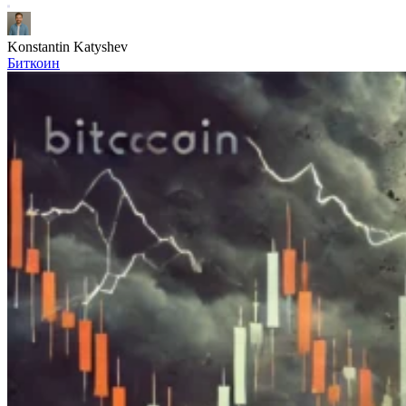
Konstantin Katyshev
Биткоин