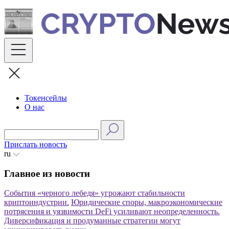
Skip
to
content
Токенсейлы
О нас
Прислать новость
ru
Главное из новости
События «черного лебедя» угрожают стабильности
криптоиндустрии.
Юридические споры, макроэкономические
потрясения и уязвимости DeFi усиливают неопределенность.
Диверсификация и продуманные стратегии могут