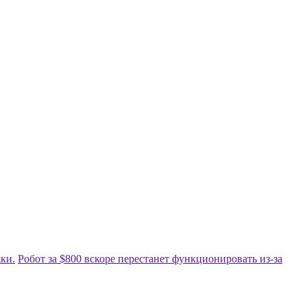
жки.
Робот за $800 вскоре перестанет функционировать из-за