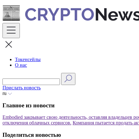
Skip
to
content
Токенсейлы
О нас
Прислать новость
ru
Главное из новости
Embodied закрывает свою деятельность, оставляя владельцев ро
отключения облачных сервисов.
Компания пытается продать ак
Поделиться новостью