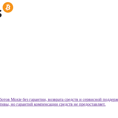
ботов Moxie без гарантии, возврата средств и сервисной поддер
тивы, но гарантий компенсации средств не предоставляет.