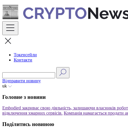
Skip
to
content
Токенсейли
Контакти
Відправити новину
uk
Головне з новини
Embodied закриває свою діяльність, залишаючи власників роботів
відключення хмарних сервісів.
Компанія намагається продати ак
Поділитись новиною