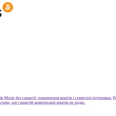
 Moxie без гарантії, повернення коштів і сервісної підтримки.
Р
тиви, але гарантій компенсації коштів не надає.