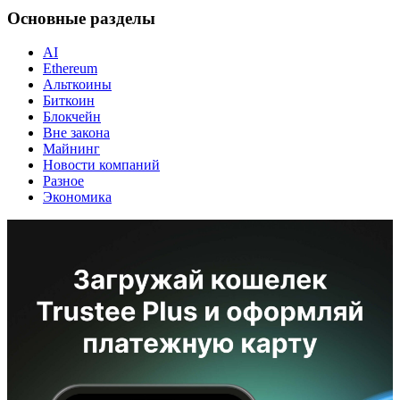
Основные разделы
AI
Ethereum
Альткоины
Биткоин
Блокчейн
Вне закона
Майнинг
Новости компаний
Разное
Экономика