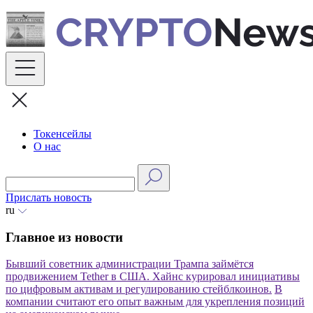
Skip
to
content
Токенсейлы
О нас
Прислать новость
ru
Главное из новости
Бывший советник администрации Трампа займётся
продвижением Tether в США.
Хайнс курировал инициативы
по цифровым активам и регулированию стейблкоинов.
В
компании считают его опыт важным для укрепления позиций