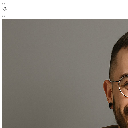
0
👎
0