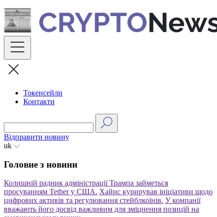
Skip
to
content
Токенсейли
Контакти
Відправити новину
uk
Головне з новини
Колишній радник адміністрації Трампа займеться
просуванням Tether у США.
Хайнс курирував ініціативи щодо
цифрових активів та регулювання стейблкоїнів.
У компанії
вважають його досвід важливим для зміцнення позицій на