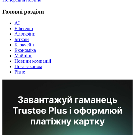
Головні розділи
AI
Ethereum
Альткоїни
Біткоїн
Блокчейн
Економіка
Майнінг
Новини компаній
Поза законом
Різне