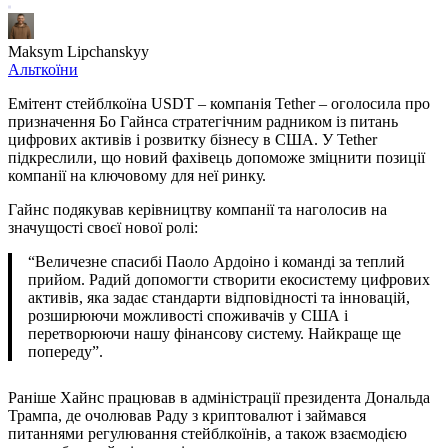
Maksym Lipchanskyy
Альткоїни
Емітент стейблкоїна USDT – компанія Tether – оголосила про
призначення Бо Гайнса стратегічним радником із питань
цифрових активів і розвитку бізнесу в США. У Tether
підкреслили, що новий фахівець допоможе зміцнити позиції
компанії на ключовому для неї ринку.
Гайнс подякував керівництву компанії та наголосив на
значущості своєї нової ролі:
“Величезне спасибі Паоло Ардоіно і команді за теплий
прийом. Радий допомогти створити екосистему цифрових
активів, яка задає стандарти відповідності та інновацій,
розширюючи можливості споживачів у США і
перетворюючи нашу фінансову систему. Найкраще ще
попереду”.
Раніше Хайнс працював в адміністрації президента Дональда
Трампа, де очолював Раду з криптовалют і займався
питаннями регулювання стейблкоїнів, а також взаємодією