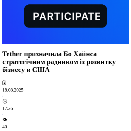
Tether призначила Бо Хайнса
стратегічним радником із розвитку
бізнесу в США
🗓️
18.08.2025
🕒
17:26
👁️
40