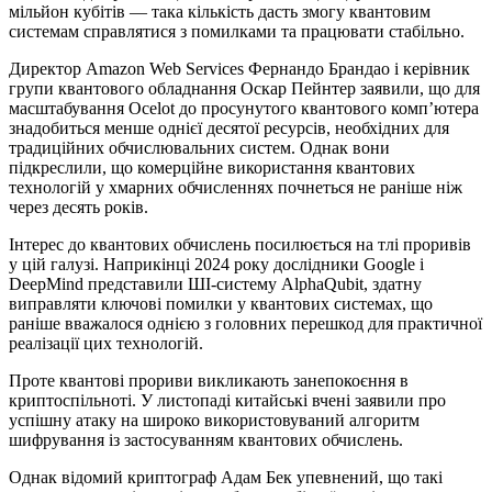
мільйон кубітів — така кількість дасть змогу квантовим
системам справлятися з помилками та працювати стабільно.
Директор Amazon Web Services Фернандо Брандао і керівник
групи квантового обладнання Оскар Пейнтер заявили, що для
масштабування Ocelot до просунутого квантового комп’ютера
знадобиться менше однієї десятої ресурсів, необхідних для
традиційних обчислювальних систем. Однак вони
підкреслили, що комерційне використання квантових
технологій у хмарних обчисленнях почнеться не раніше ніж
через десять років.
Інтерес до квантових обчислень посилюється на тлі проривів
у цій галузі. Наприкінці 2024 року дослідники Google і
DeepMind представили ШІ-систему AlphaQubit, здатну
виправляти ключові помилки у квантових системах, що
раніше вважалося однією з головних перешкод для практичної
реалізації цих технологій.
Проте квантові прориви викликають занепокоєння в
криптоспільноті. У листопаді китайські вчені заявили про
успішну атаку на широко використовуваний алгоритм
шифрування із застосуванням квантових обчислень.
Однак відомий криптограф Адам Бек упевнений, що такі