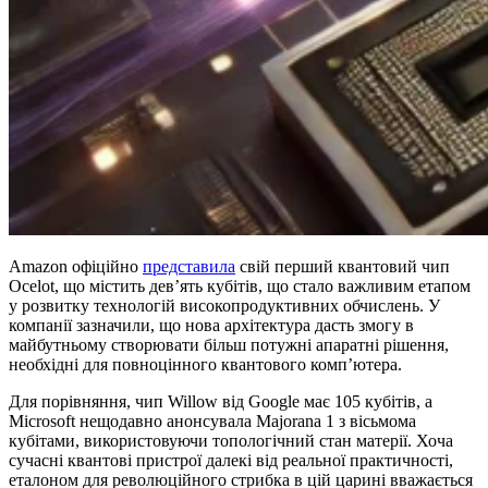
Amazon офіційно
представила
свій перший квантовий чип
Ocelot, що містить дев’ять кубітів, що стало важливим етапом
у розвитку технологій високопродуктивних обчислень. У
компанії зазначили, що нова архітектура дасть змогу в
майбутньому створювати більш потужні апаратні рішення,
необхідні для повноцінного квантового комп’ютера.
Для порівняння, чип Willow від Google має 105 кубітів, а
Microsoft нещодавно анонсувала Majorana 1 з вісьмома
кубітами, використовуючи топологічний стан матерії. Хоча
сучасні квантові пристрої далекі від реальної практичності,
еталоном для революційного стрибка в цій царині вважається