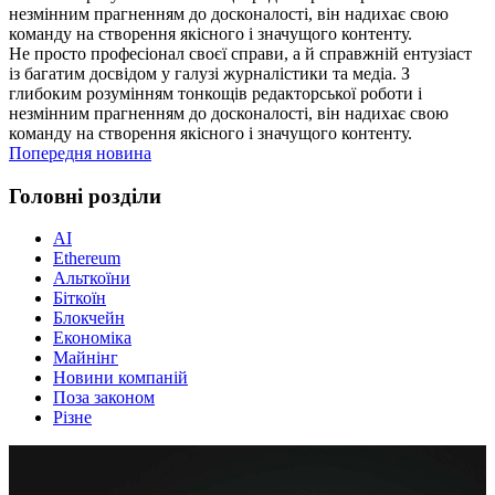
незмінним прагненням до досконалості, він надихає свою
команду на створення якісного і значущого контенту.
Не просто професіонал своєї справи, а й справжній ентузіаст
із багатим досвідом у галузі журналістики та медіа. З
глибоким розумінням тонкощів редакторської роботи і
незмінним прагненням до досконалості, він надихає свою
команду на створення якісного і значущого контенту.
Попередня новина
Головні розділи
AI
Ethereum
Альткоїни
Біткоїн
Блокчейн
Економіка
Майнінг
Новини компаній
Поза законом
Різне