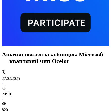
Amazon показала «вбивцю» Microsoft
— квантовий чип Ocelot
🗓️
27.02.2025
🕒
20:10
👁️
820