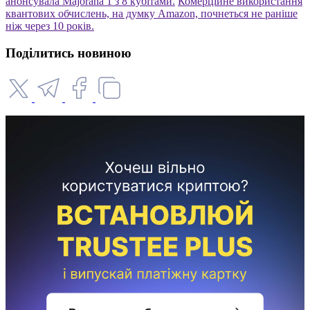
анонсувала Majorana 1 з 8 кубітами.
Комерційне використання
квантових обчислень, на думку Amazon, почнеться не раніше
ніж через 10 років.
Поділитись новиною