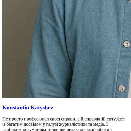
Konstantin Katyshev
Не просто професіонал своєї справи, а й справжній ентузіаст
із багатим досвідом у галузі журналістики та медіа. З
глибоким розумінням тонкощів редакторської роботи і