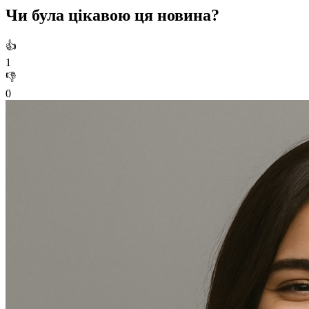
Чи була цікавою ця новина?
👍
1
👎
0