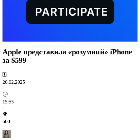
Apple представила «розумний» iPhone
за $599
🗓️
20.02.2025
🕒
15:55
👁️
600