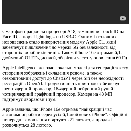
Смартфон працює на процесорі A18, замінивши Touch ID на
Face ID, а порт Lightning – на USB-C. Одним із головних
нововведень стало використання модему Apple C1, який
забезпечує підключення до мережі 5G без залежності від
сторонніх виробників чипів. Також iPhone 16e отримав 6,1-
дюймовий OLED-дисплей, зберігши частоту оновлення 60 Гц.
Apple Intelligence включає локальні моделі для генерації тексту,
створення зображень і складання резюме, а також
безкоштовний доступ до ChatGPT через Siri без необхідності
реєстрації в OpenAI. Продуктивність пристрою забезпечує
шестиядерний процесор, 16-ядерний нейронний рушій і
чотириядерний графічний процесор. Камера на 48 МП
підтримує дворазовий зум.
Apple заявила, що iPhone 16e отримав “найкращий час
автономної роботи серед усіх 6,1-дюймових iPhone”. Офіційні
попередні замовлення стартують 21 лютого, а продажі
розпочнуться 28 лютого.