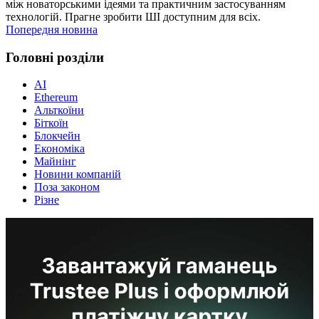
між новаторськими ідеями та практичним застосуванням
технологій. Прагне зробити ШІ доступним для всіх.
Попередня новина
Головні розділи
AI
Ethereum
Альткоїни
Біткоїн
Блокчейн
Економіка
Майнінг
Новини компаній
Поза законом
Різне