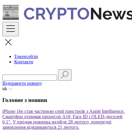
Skip
to
content
Токенсейли
Контакти
Відправити новину
uk
Головне з новини
iPhone 16e став частиною серії пристроїв з Apple Intelligence.
Смартфон отримав процесор A18, Face ID і OLED-дисплей
6,1".
У продаж новинка надійде 28 лютого, попередні
замовлення відкриваються 21 лютого.