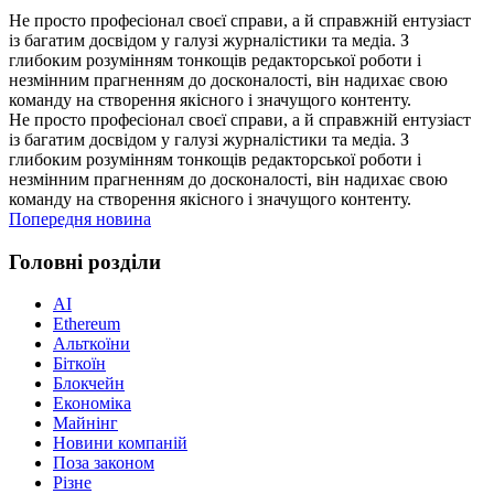
Не просто професіонал своєї справи, а й справжній ентузіаст
із багатим досвідом у галузі журналістики та медіа. З
глибоким розумінням тонкощів редакторської роботи і
незмінним прагненням до досконалості, він надихає свою
команду на створення якісного і значущого контенту.
Не просто професіонал своєї справи, а й справжній ентузіаст
із багатим досвідом у галузі журналістики та медіа. З
глибоким розумінням тонкощів редакторської роботи і
незмінним прагненням до досконалості, він надихає свою
команду на створення якісного і значущого контенту.
Попередня новина
Головні розділи
AI
Ethereum
Альткоїни
Біткоїн
Блокчейн
Економіка
Майнінг
Новини компаній
Поза законом
Різне