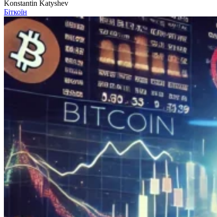
Konstantin Katyshev
Біткоїн