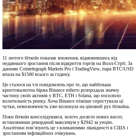
11 лютого біткоїн показав зниження, відмовившись від
недавнього зростання після відкриття торгів на Волл-Стріт. За
даними Cointelegraph Markets Pro і TradingView, пара BTC/USD
впала на $1500 всього за годину.
Це сталося на тлі повідомлень про те, що найбільша
криптовалютна біржа Binance нібито розпродала значну
частину своїх активів у BTC, ETH і Solana, що посилило
волатильність ринку. Хоча Binance пізніше спростувала ці
чутки, невизначеність уже вплинула на ціновий рух біткоїна.
Поки біткоїн консолідувався, золото досягло нових висот,
встановивши рекордний максимум у $2942 за унцію.
Аналітики пов’язують це з вливаннями ліквідності в США і
зростанням інфляційних очікувань.