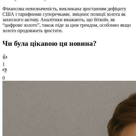
Фінансова невизначеність, викликана зростанням дефіциту
США і тарифними суперечками, зміцнює позиції золота як
захисного активу. Аналітики вважають, що біткоїн, як
“цифрове золото”, також піде за цим трендом, особливо якщо
золото продовжить зростати.
Чи була цікавою ця новина?
👍
1
👎
0