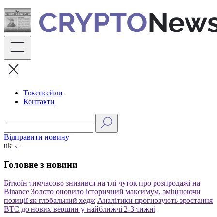
Skip
to
content
Токенсейли
Контакти
Відправити новину
uk
Головне з новини
Біткоїн тимчасово знизився на тлі чуток про розпродажі на
Binance
Золото оновило історичний максимум, зміцнюючи
позиції як глобальний хедж
Аналітики прогнозують зростання
BTC до нових вершин у найближчі 2-3 тижні