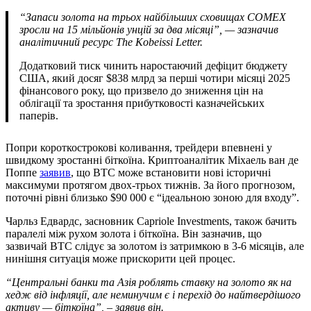
“Запаси золота на трьох найбільших сховищах COMEX
зросли на 15 мільйонів унцій за два місяці”,
—
зазначив
аналітичний ресурс The Kobeissi Letter.
Додатковий тиск чинить наростаючий дефіцит бюджету
США, який досяг $838 млрд за перші чотири місяці 2025
фінансового року, що призвело до зниження цін на
облігації та зростання прибутковості казначейських
паперів.
Попри короткострокові коливання, трейдери впевнені у
швидкому зростанні біткоїна. Криптоаналітик Міхаель ван де
Поппе
заявив
, що BTC може встановити нові історичні
максимуми протягом двох-трьох тижнів. За його прогнозом,
поточні рівні близько $90 000 є “ідеальною зоною для входу”.
Чарльз Едвардс, засновник Capriole Investments, також бачить
паралелі між рухом золота і біткоїна. Він зазначив, що
зазвичай BTC слідує за золотом із затримкою в 3-6 місяців, але
нинішня ситуація може прискорити цей процес.
“Центральні банки та Азія роблять ставку на золото як на
хедж від інфляції, але неминучим є і перехід до найтвердішого
активу — біткоїна”, – заявив він.