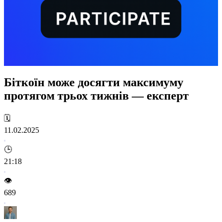
Біткоїн може досягти максимуму
протягом трьох тижнів — експерт
🗓️
11.02.2025
🕒
21:18
👁️
689