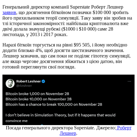
Генеральний директор компанії Superstate Роберт Лешнер
заявив
, що досягнення біткоїном позначки $100 000 зробить
його прихильником теорії симуляції. Таку заяву він зробив на
тлі історичної закономірності: найбільша криптовалюта вже
двічі долала значущі рубежі ($1000 і $10 000) саме 28
листопада, у 2013 і 2017 роках.
Наразі біткоїн торгується на рівні $95 505, і йому необхідно
додати близько 4%, щоб досягти шестизначного значення.
Лешнер зазначив, що сам поки не поділяє гіпотезу симуляції,
але якщо чергове досягнення збіжиться з цією датою, він
готовий переглянути свої погляди.
Посада генерального директора Superstate. Джерело:
Роберт
Лешнер
.