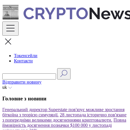
Skip
to
content
Токенсейли
Контакти
Відправити новину
uk
Головне з новини
Генеральний директор Superstate пов'язує можливе зростання
біткоїна з теорією симуляції.
28 листопада історично пов'язане
з попередніми великими досягненнями криптовалюти.
Повна
ймовірність досягнення позначки $100 000 у листопаді