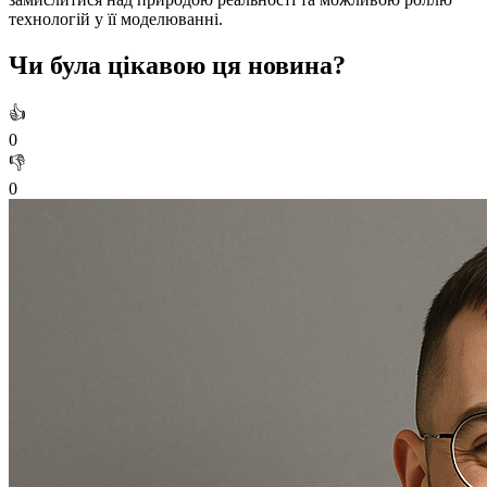
технологій у її моделюванні.
Чи була цікавою ця новина?
👍
0
👎
0