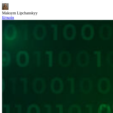
Maksym Lipchanskyy
Біткоїн