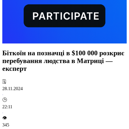
Біткоїн на позначці в $100 000 розкриє
перебування людства в Матриці —
експерт
🗓️
28.11.2024
🕒
22:11
👁️
345