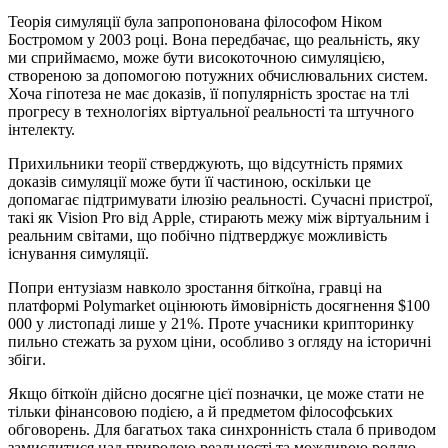
Теорія симуляції була запропонована філософом Ніком
Бостромом у 2003 році. Вона передбачає, що реальність, яку
ми сприймаємо, може бути високоточною симуляцією,
створеною за допомогою потужних обчислювальних систем.
Хоча гіпотеза не має доказів, її популярність зростає на тлі
прогресу в технологіях віртуальної реальності та штучного
інтелекту.
Прихильники теорії стверджують, що відсутність прямих
доказів симуляції може бути її частиною, оскільки це
допомагає підтримувати ілюзію реальності. Сучасні пристрої,
такі як Vision Pro від Apple, стирають межу між віртуальним і
реальним світами, що побічно підтверджує можливість
існування симуляції.
Попри ентузіазм навколо зростання біткоїна, гравці на
платформі Polymarket оцінюють ймовірність досягнення $100
000 у листопаді лише у 21%. Проте учасники крипторинку
пильно стежать за рухом ціни, особливо з огляду на історичні
збіги.
Якщо біткоїн дійсно досягне цієї позначки, це може стати не
тільки фінансовою подією, а й предметом філософських
обговорень. Для багатьох така синхронність стала б приводом
замислитися над природою реальності та можливою роллю