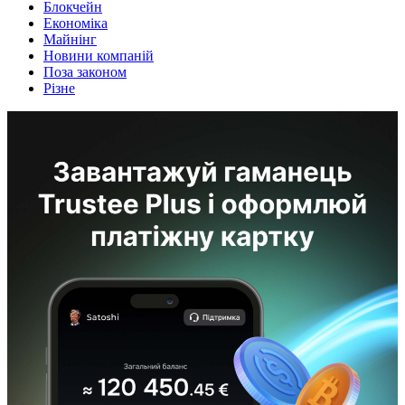
Блокчейн
Економіка
Майнінг
Новини компаній
Поза законом
Різне