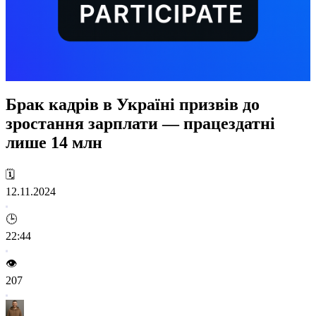
Брак кадрів в Україні призвів до
зростання зарплати — працездатні
лише 14 млн
🗓️
12.11.2024
🕒
22:44
👁️
207