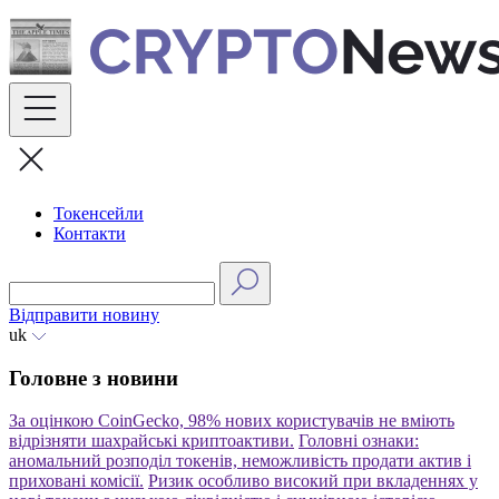
Skip
to
content
Токенсейли
Контакти
Відправити новину
uk
Головне з новини
За оцінкою CoinGecko, 98% нових користувачів не вміють
відрізняти шахрайські криптоактиви.
Головні ознаки:
аномальний розподіл токенів, неможливість продати актив і
приховані комісії.
Ризик особливо високий при вкладеннях у