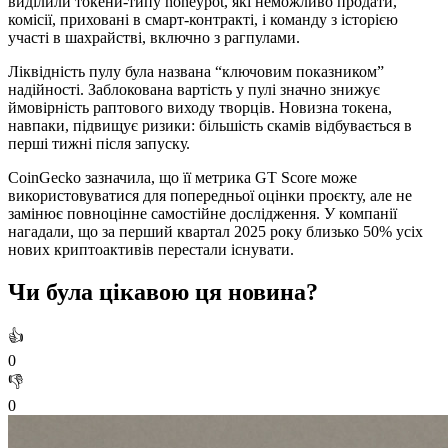
виділили токени-типу honeypot, які неможливо продати,
комісії, приховані в смарт-контракті, і команду з історією
участі в шахрайстві, включно з рагпулами.
Ліквідність пулу була названа “ключовим показником”
надійності. Заблокована вартість у пулі значно знижує
ймовірність раптового виходу творців. Новизна токена,
навпаки, підвищує ризики: більшість скамів відбувається в
перші тижні після запуску.
CoinGecko зазначила, що її метрика GT Score може
використовуватися для попередньої оцінки проєкту, але не
замінює повноцінне самостійне дослідження. У компанії
нагадали, що за перший квартал 2025 року близько 50% усіх
нових криптоактивів перестали існувати.
Чи була цікавою ця новина?
👍
0
👎
0