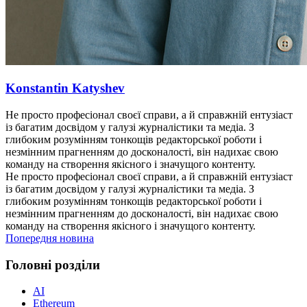
Konstantin Katyshev
Не просто професіонал своєї справи, а й справжній ентузіаст
із багатим досвідом у галузі журналістики та медіа. З
глибоким розумінням тонкощів редакторської роботи і
незмінним прагненням до досконалості, він надихає свою
команду на створення якісного і значущого контенту.
Не просто професіонал своєї справи, а й справжній ентузіаст
із багатим досвідом у галузі журналістики та медіа. З
глибоким розумінням тонкощів редакторської роботи і
незмінним прагненням до досконалості, він надихає свою
команду на створення якісного і значущого контенту.
Попередня новина
Головні розділи
AI
Ethereum