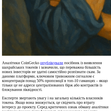
Аналітики CoinGecko
опублікували
посібник із виявлення
шахрайських токенів і зазначили, що переважна більшість
нових інвесторів не здатні самостійно розпізнати скам. За
даними платформи, ключовим тривожним сигналом є
концентрація понад 50% пропозиції в топ-10 гаманцях – якщо
тільки це не адреси централізованих бірж або контрактів із
блокування ліквідності.
Експерти звертають увагу і на загальну кількість власників
токена. Якщо вона знижується, це свідчить про втрату
інтересу до проекту. Серед критичних ознак обману аналітики