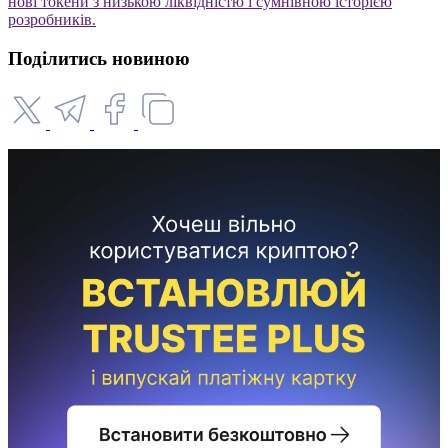
нові токени з низькою ліквідністю і сумнівною історією
розробників.
Поділитись новиною