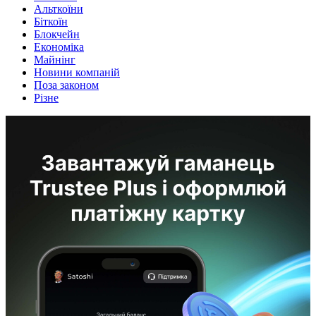
Альткоїни
Біткоїн
Блокчейн
Економіка
Майнінг
Новини компаній
Поза законом
Різне