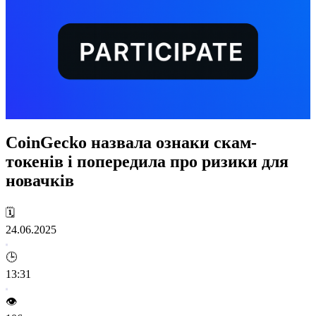
CoinGecko назвала ознаки скам-
токенів і попередила про ризики для
новачків
🗓️
24.06.2025
🕒
13:31
👁️