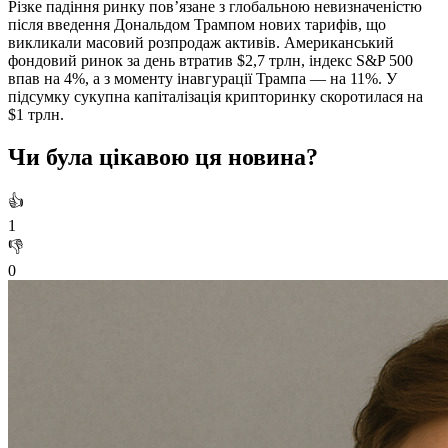
Різке падіння ринку пов’язане з глобальною невизначеністю
після введення Дональдом Трампом нових тарифів, що
викликали масовий розпродаж активів. Американський
фондовий ринок за день втратив $2,7 трлн, індекс S&P 500
впав на 4%, а з моменту інавгурації Трампа — на 11%. У
підсумку сукупна капіталізація крипторинку скоротилася на
$1 трлн.
Чи була цікавою ця новина?
👍
1
👎
0