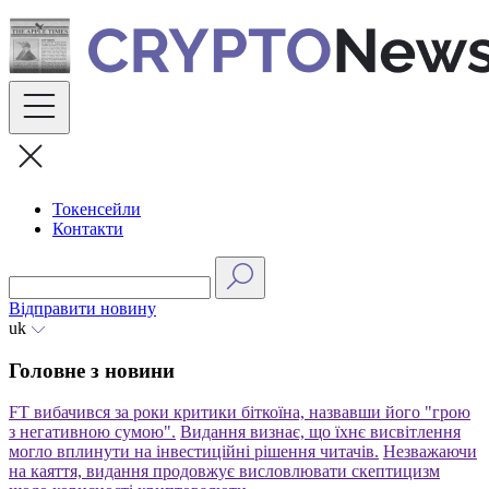
Skip
to
content
Токенсейли
Контакти
Відправити новину
uk
Головне з новини
FT вибачився за роки критики біткоїна, назвавши його "грою
з негативною сумою".
Видання визнає, що їхнє висвітлення
могло вплинути на інвестиційні рішення читачів.
Незважаючи
на каяття, видання продовжує висловлювати скептицизм