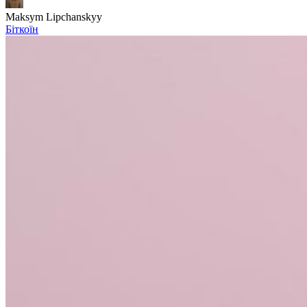
Maksym Lipchanskyy
Біткоїн