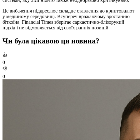
системи, яку ЗМІ нібито також неодноразово критикувало.
Це вибачення підкреслює складне ставлення до криптовалют
у медійному середовищі. Всупереч вражаючому зростанню
біткоїна, Financial Times зберігає саркастично-блізорукий
підхід і не відмовляється від своїх ранніх позицій.
Чи була цікавою ця новина?
👍
0
👎
0