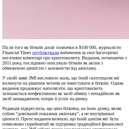
Після того як біткоїн досяг позначки в $100 000, журналісти
Financial Times
опублікували
вибачення за свої багаторічні
негативні коментарі про криптовалюту. Видання, починаючи з
2011 року, послідовно описувало біткоїн як актив з
обмеженою цінністю і залежністю від ажіотажу.
У своїй заяві ЗМІ висловило жаль, що їхній скептицизм міг
вплинути на рішення читачів не інвестувати в біткоїн. Однак
видання продовжує наполягати, що криптовалюта
залишається неефективною як засіб обміну і ненадійною як
засіб заощадження, попри її успіх на ринку.
Редакція підкреслила, що ціна біткоїна, на їхню думку, являє
собою “довільний показник ажіотажу”, а не внутрішньої
цінності. Проте видання визнало, що їхній цинізм міг бути
помилково сприйнятий як підтримка традиційної фінансової