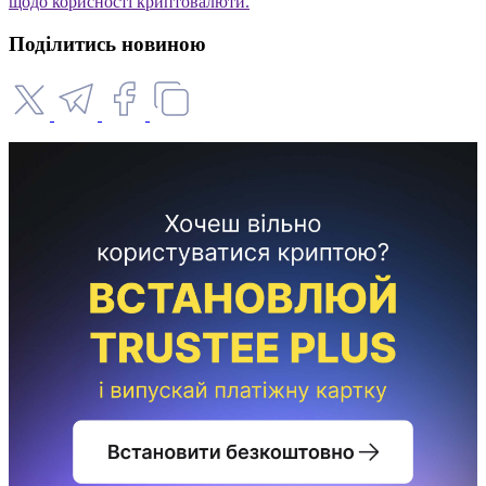
щодо корисності криптовалюти.
Поділитись новиною