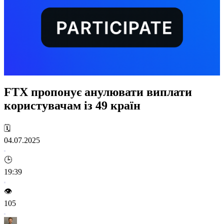
FTX пропонує анулювати виплати
користувачам із 49 країн
🗓️
04.07.2025
🕒
19:39
👁️
105