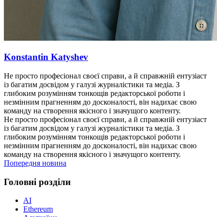
Konstantin Katyshev
Не просто професіонал своєї справи, а й справжній ентузіаст
із багатим досвідом у галузі журналістики та медіа. З
глибоким розумінням тонкощів редакторської роботи і
незмінним прагненням до досконалості, він надихає свою
команду на створення якісного і значущого контенту.
Не просто професіонал своєї справи, а й справжній ентузіаст
із багатим досвідом у галузі журналістики та медіа. З
глибоким розумінням тонкощів редакторської роботи і
незмінним прагненням до досконалості, він надихає свою
команду на створення якісного і значущого контенту.
Попередня новина
Головні розділи
AI
Ethereum