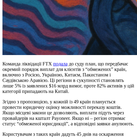
Команда ліквідації FTX
подала
до суду план, що передбачає
окремий порядок виплат для клієнтів з “обмежених” країн,
включно з Росією, Україною, Китаєм, Пакистаном і
Саудівською Аравією. Ці регіони в сукупності становлять
лише 5% із заявлених $16 млрд вимог, проте 82% активів у цій
категорії припадають на Китай.
Згідно з пропозицією, у кожній із 49 країн планується
провести юридичну оцінку можливості переказу коштів.
Якщо місцеві закони це дозволяють, виплати підуть через
провайдерів на кшталт Payoneer. Якщо ні – регіон отримає
статус “обмеженої юрисдикції”, а відповідні заявки анулюють.
Користувачам з таких країн дадуть 45 днів на оскарження