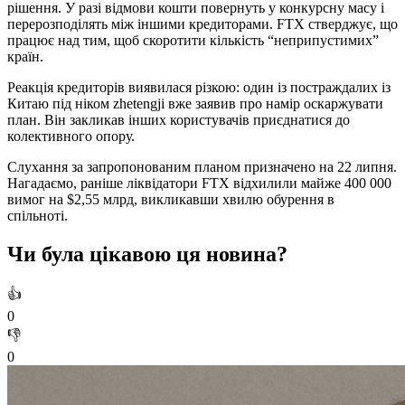
рішення. У разі відмови кошти повернуть у конкурсну масу і
перерозподілять між іншими кредиторами. FTX стверджує, що
працює над тим, щоб скоротити кількість “неприпустимих”
країн.
Реакція кредиторів виявилася різкою: один із постраждалих із
Китаю під ніком zhetengji вже заявив про намір оскаржувати
план. Він закликав інших користувачів приєднатися до
колективного опору.
Слухання за запропонованим планом призначено на 22 липня.
Нагадаємо, раніше ліквідатори FTX відхилили майже 400 000
вимог на $2,55 млрд, викликавши хвилю обурення в
спільноті.
Чи була цікавою ця новина?
👍
0
👎
0