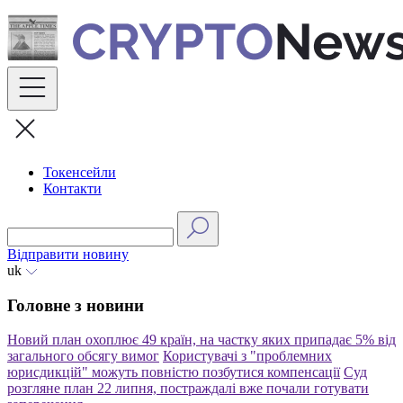
Skip
to
content
Токенсейли
Контакти
Відправити новину
uk
Головне з новини
Новий план охоплює 49 країн, на частку яких припадає 5% від
загального обсягу вимог
Користувачі з "проблемних
юрисдикцій" можуть повністю позбутися компенсації
Суд
розгляне план 22 липня, постраждалі вже почали готувати