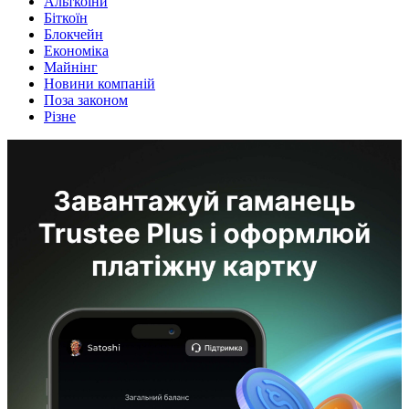
Альткоїни
Біткоїн
Блокчейн
Економіка
Майнінг
Новини компаній
Поза законом
Різне