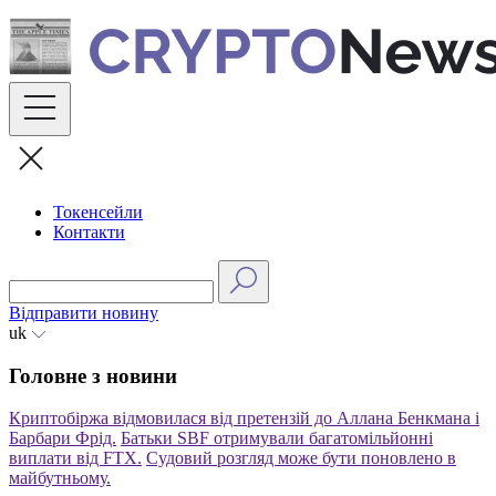
Skip
to
content
Токенсейли
Контакти
Відправити новину
uk
Головне з новини
Криптобіржа відмовилася від претензій до Аллана Бенкмана і
Барбари Фрід.
Батьки SBF отримували багатомільйонні
виплати від FTX.
Судовий розгляд може бути поновлено в
майбутньому.