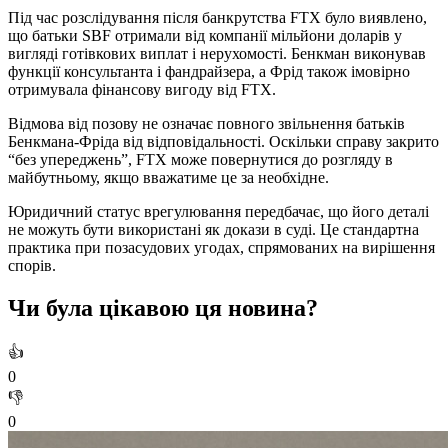
Під час розслідування після банкрутства FTX було виявлено,
що батьки SBF отримали від компанії мільйони доларів у
вигляді готівкових виплат і нерухомості. Бенкман виконував
функції консультанта і фандрайзера, а Фрід також імовірно
отримувала фінансову вигоду від FTX.
Відмова від позову не означає повного звільнення батьків
Бенкмана-Фріда від відповідальності. Оскільки справу закрито
“без упереджень”, FTX може повернутися до розгляду в
майбутньому, якщо вважатиме це за необхідне.
Юридичний статус врегулювання передбачає, що його деталі
не можуть бути використані як докази в суді. Це стандартна
практика при позасудових угодах, спрямованих на вирішення
спорів.
Чи була цікавою ця новина?
👍
0
👎
0