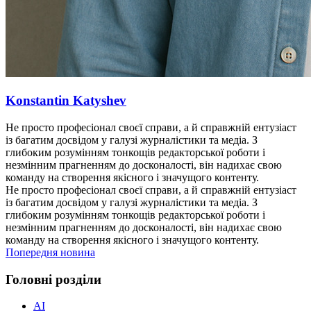
Konstantin Katyshev
Не просто професіонал своєї справи, а й справжній ентузіаст
із багатим досвідом у галузі журналістики та медіа. З
глибоким розумінням тонкощів редакторської роботи і
незмінним прагненням до досконалості, він надихає свою
команду на створення якісного і значущого контенту.
Не просто професіонал своєї справи, а й справжній ентузіаст
із багатим досвідом у галузі журналістики та медіа. З
глибоким розумінням тонкощів редакторської роботи і
незмінним прагненням до досконалості, він надихає свою
команду на створення якісного і значущого контенту.
Попередня новина
Головні розділи
AI