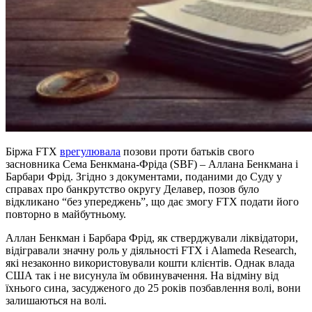
Біржа FTX
врегулювала
позови проти батьків свого
засновника Сема Бенкмана-Фріда (SBF) – Аллана Бенкмана і
Барбари Фрід. Згідно з документами, поданими до Суду у
справах про банкрутство округу Делавер, позов було
відкликано “без упереджень”, що дає змогу FTX подати його
повторно в майбутньому.
Аллан Бенкман і Барбара Фрід, як стверджували ліквідатори,
відігравали значну роль у діяльності FTX і Alameda Research,
які незаконно використовували кошти клієнтів. Однак влада
США так і не висунула їм обвинувачення. На відміну від
їхнього сина, засудженого до 25 років позбавлення волі, вони
залишаються на волі.