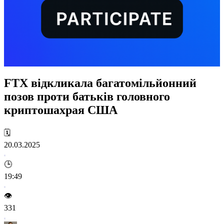
FTX відкликала багатомільйонний
позов проти батьків головного
криптошахрая США
🗓️
20.03.2025
🕒
19:49
👁️
331