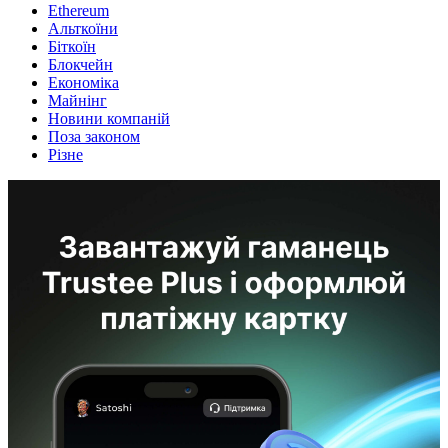
Ethereum
Альткоїни
Біткоїн
Блокчейн
Економіка
Майнінг
Новини компаній
Поза законом
Різне