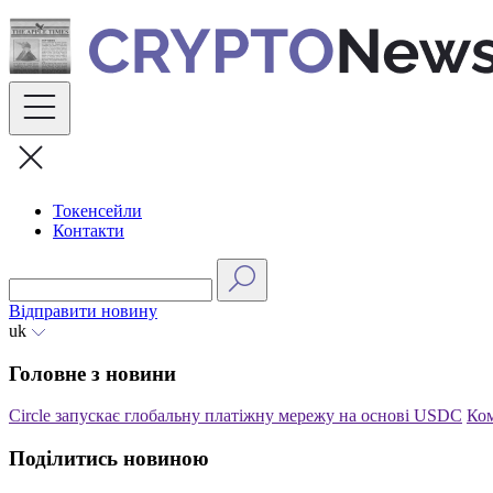
Skip
to
content
Токенсейли
Контакти
Відправити новину
uk
Головне з новини
Circle запускає глобальну платіжну мережу на основі USDC
Ком
Поділитись новиною