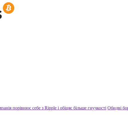
панія порівнює себе з Ripple і обіцяє більше гнучкості
Обидві бо