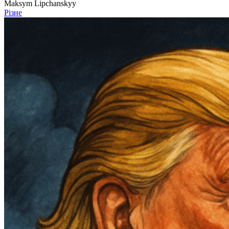
Maksym Lipchanskyy
Різне