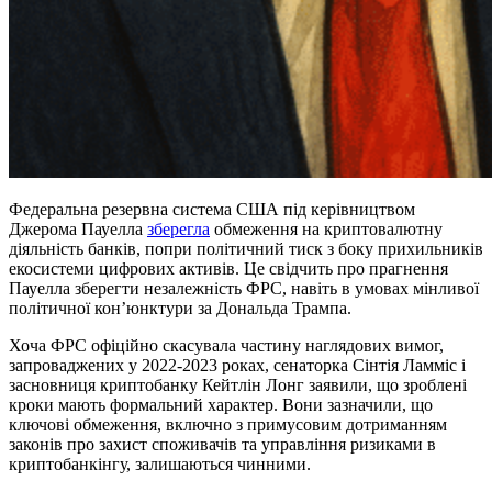
Федеральна резервна система США під керівництвом
Джерома Пауелла
зберегла
обмеження на криптовалютну
діяльність банків, попри політичний тиск з боку прихильників
екосистеми цифрових активів. Це свідчить про прагнення
Пауелла зберегти незалежність ФРС, навіть в умовах мінливої
політичної кон’юнктури за Дональда Трампа.
Хоча ФРС офіційно скасувала частину наглядових вимог,
запроваджених у 2022-2023 роках, сенаторка Сінтія Ламміс і
засновниця криптобанку Кейтлін Лонг заявили, що зроблені
кроки мають формальний характер. Вони зазначили, що
ключові обмеження, включно з примусовим дотриманням
законів про захист споживачів та управління ризиками в
криптобанкінгу, залишаються чинними.