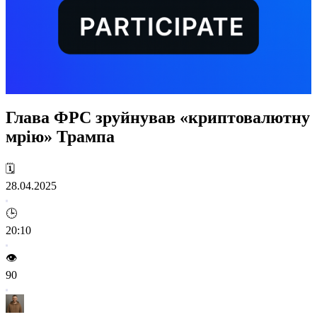
Глава ФРС зруйнував «криптовалютну
мрію» Трампа
🗓️
28.04.2025
🕒
20:10
👁️
90