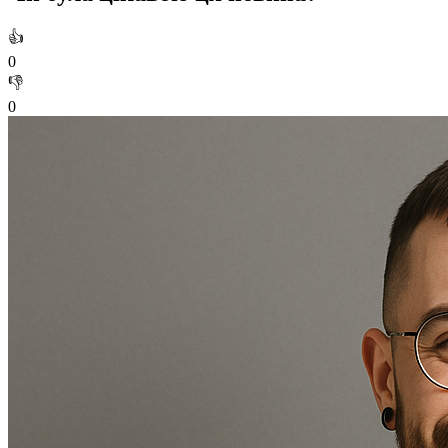
👍
0
👎
0