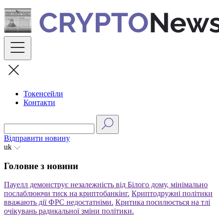
Skip
to
content
Токенсейли
Контакти
Відправити новину
uk
Головне з новини
Пауелл демонструє незалежність від Білого дому, мінімально
послаблюючи тиск на криптобанкінг.
Криптодружні політики
вважають дії ФРС недостатніми.
Критика посилюється на тлі
очікувань радикальної зміни політики.