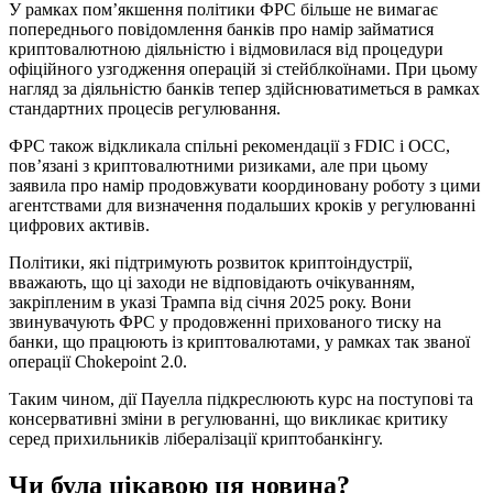
У рамках пом’якшення політики ФРС більше не вимагає
попереднього повідомлення банків про намір займатися
криптовалютною діяльністю і відмовилася від процедури
офіційного узгодження операцій зі стейблкоїнами. При цьому
нагляд за діяльністю банків тепер здійснюватиметься в рамках
стандартних процесів регулювання.
ФРС також відкликала спільні рекомендації з FDIC і OCC,
пов’язані з криптовалютними ризиками, але при цьому
заявила про намір продовжувати координовану роботу з цими
агентствами для визначення подальших кроків у регулюванні
цифрових активів.
Політики, які підтримують розвиток криптоіндустрії,
вважають, що ці заходи не відповідають очікуванням,
закріпленим в указі Трампа від січня 2025 року. Вони
звинувачують ФРС у продовженні прихованого тиску на
банки, що працюють із криптовалютами, у рамках так званої
операції Chokepoint 2.0.
Таким чином, дії Пауелла підкреслюють курс на поступові та
консервативні зміни в регулюванні, що викликає критику
серед прихильників лібералізації криптобанкінгу.
Чи була цікавою ця новина?