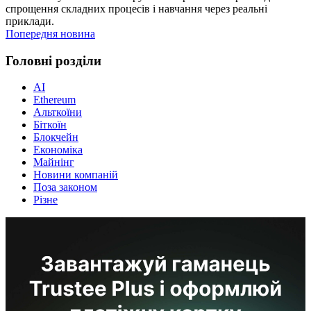
спрощення складних процесів і навчання через реальні
приклади.
Попередня новина
Головні розділи
AI
Ethereum
Альткоїни
Біткоїн
Блокчейн
Економіка
Майнінг
Новини компаній
Поза законом
Різне