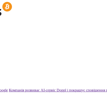
oogle
Компанія розвиває АІ-сервіс Doppl і покращує сповіщення 