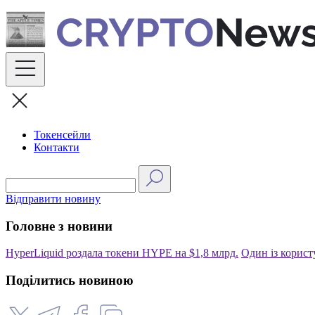
Skip
to
content
Токенсейли
Контакти
Відправити новину
Головне з новини
HyperLiquid роздала токени HYPE на $1,8 млрд.
Один із корист
Поділитись новиною