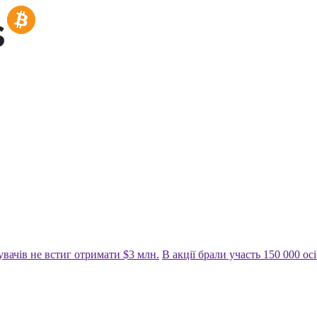
увачів не встиг отримати $3 млн.
В акції брали участь 150 000 ос