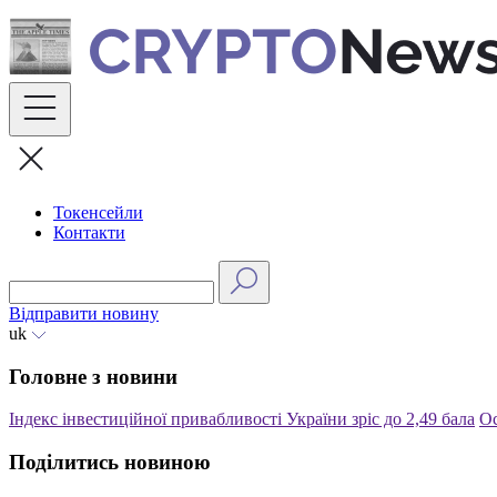
Skip
to
content
Токенсейли
Контакти
Відправити новину
uk
Головне з новини
Індекс інвестиційної привабливості України зріс до 2,49 бала
Ос
Поділитись новиною