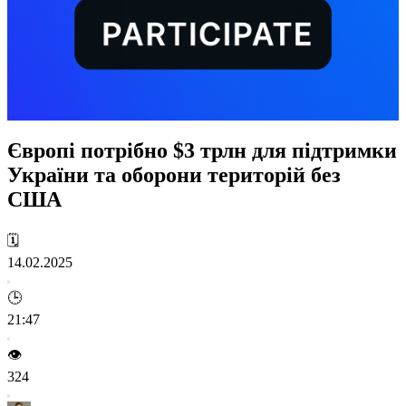
Європі потрібно $3 трлн для підтримки
України та оборони територій без
США
🗓️
14.02.2025
🕒
21:47
👁️
324