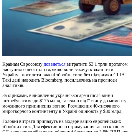
Країнам Євросоюзу
доведеться
витратити $3,1 трлн протягом
наступного десятиліття, якщо вони захочуть захистити
Україну і посилити власні збройні сили без підтримки США.
Такі дані наводить Bloomberg, посилаючись на прогнози
аналітиків.
За оцінками, відновлення української армії після війни
потребуватиме до $175 млрд, залежно від її стану до моменту
можливого припинення вогню. Розміщення 40-тисячного
миротворчого контингенту в Україні оцінюють у $30 млрд.
Головні витрати припадуть на модернізацію європейських
збройних сил. Для ефективного стримування загроз країнам
ЄС доведеться збільшити оборонні бюджети до 3,5% ВВП, що