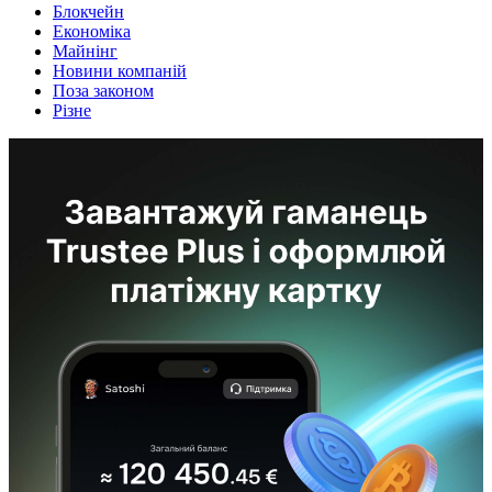
Блокчейн
Економіка
Майнінг
Новини компаній
Поза законом
Різне