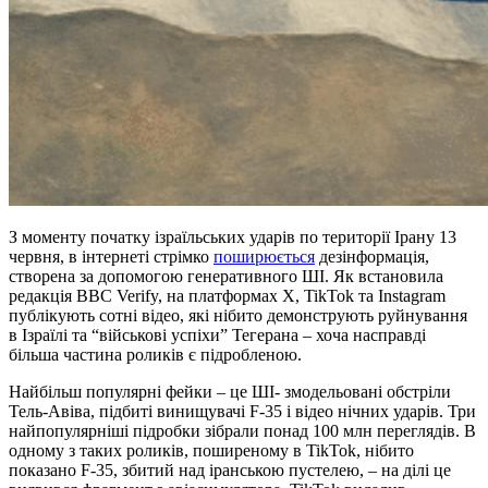
З моменту початку ізраїльських ударів по території Ірану 13
червня, в інтернеті стрімко
поширюється
дезінформація,
створена за допомогою генеративного ШІ. Як встановила
редакція BBC Verify, на платформах X, TikTok та Instagram
публікують сотні відео, які нібито демонструють руйнування
в Ізраїлі та “військові успіхи” Тегерана – хоча насправді
більша частина роликів є підробленою.
Найбільш популярні фейки – це ШІ- змодельовані обстріли
Тель-Авіва, підбиті винищувачі F-35 і відео нічних ударів. Три
найпопулярніші підробки зібрали понад 100 млн переглядів. В
одному з таких роликів, поширеному в TikTok, нібито
показано F-35, збитий над іранською пустелею, – на ділі це