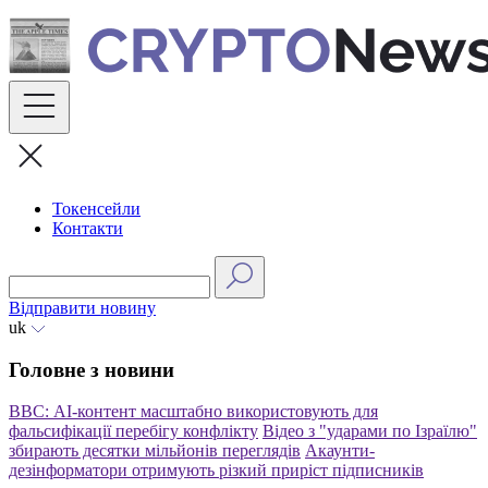
Skip
to
content
Токенсейли
Контакти
Відправити новину
uk
Головне з новини
BBC: АІ-контент масштабно використовують для
фальсифікації перебігу конфлікту
Відео з "ударами по Ізраїлю"
збирають десятки мільйонів переглядів
Акаунти-
дезінформатори отримують різкий приріст підписників