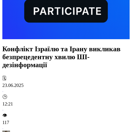
Конфлікт Ізраїлю та Ірану викликав
безпрецедентну хвилю ШІ-
дезінформації
🗓️
23.06.2025
🕒
12:21
👁️
117