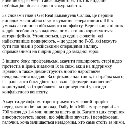
виявився фрагмент з авіасимулятора. TikTok видалив
публікацію після звернення журналістів.
За словами глави Get Real Еммануель Саліба, це перший
випадок масштабного застосування генеративного ШІ в
умовах активного військового конфлікту. Верифікація нічних
кадрів особливо ускладнена, чим активно користуються
автори фейків. Уточнюється, що одні з сюжетів, які
найактивніше поширюють, – це удари по F-35, які можуть
бути пов’язані з російськими операціями впливу,
спрямованими на підрив довіри до західної зброї.
З іншого боку, проізраїльські акаунти поширюють старі відео
протестів в Ірані, видаючи їх за свіжі акції на підтримку
Ізраїлю, а також демонструють нібито наростаюче
невдоволення владою. За оцінкою аналітиків, і з ізраїльського,
і з іранського боку діють так звані “фермери охоплення” –
користувачі, які заробляють на приверненні уваги до
конфліктного контенту.
Акаунти-дезінформатори отримують масовий приріст
передплатників: наприклад, Daily Iran Military зріс удвічі – з
700 тисяч до 1,4 млн лише за шість днів. Багато з цих сторінок
використовують назви, що офіційно звучать, і верифіковані
галочки, хоча залишається невідомим, хто саме стоїть за ними.