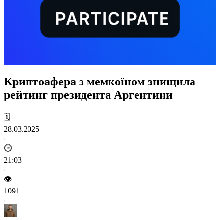
Криптоафера з мемкоїном знищила
рейтинг президента Аргентини
🗓️
28.03.2025
🕒
21:03
👁️
1091