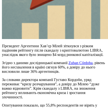
Президент Аргентини Хав’єр Мілей зіткнувся з різким
падінням рейтингу після скандалу з криптовалютою LIBRA,
унаслідок якого було знищено $4 млрд ринкової капіталізації.
Згідно з даними дослідницької компанії
Zuban Córdoba
, рівень
його несхвалення в країні сягнув 60%, а довіру до нього
висловили лише 36% аргентинців.
За словами директора компанії Густаво Кордоби, уряд
переживає “кризу розчарування”, а довіру до Мілею “дуже
важко відновити”. Крім скандалу з LIBRA, на зниження
рейтингу впливають економічна криза і зростання
злочинності.
Опитування показало, що 55,8% респондентів не вірять у