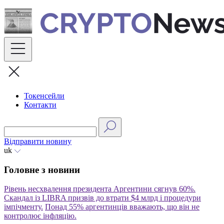
Skip
to
content
Токенсейли
Контакти
Відправити новину
uk
Головне з новини
Рівень несхвалення президента Аргентини сягнув 60%.
Скандал із LIBRA призвів до втрати $4 млрд і процедури
імпічменту.
Понад 55% аргентинців вважають, що він не
контролює інфляцію.