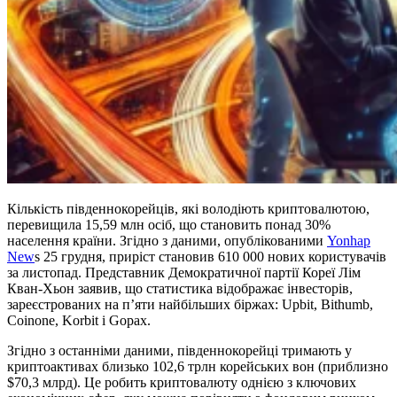
Кількість південнокорейців, які володіють криптовалютою,
перевищила 15,59 млн осіб, що становить понад 30%
населення країни. Згідно з даними, опублікованими
Yonhap
New
s 25 грудня, приріст становив 610 000 нових користувачів
за листопад. Представник Демократичної партії Кореї Лім
Кван-Хьон заявив, що статистика відображає інвесторів,
зареєстрованих на п’яти найбільших біржах: Upbit, Bithumb,
Coinone, Korbit і Gopax.
Згідно з останніми даними, південнокорейці тримають у
криптоактивах близько 102,6 трлн корейських вон (приблизно
$70,3 млрд). Це робить криптовалюту однією з ключових