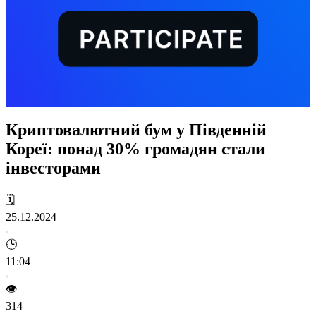
Криптовалютний бум у Південній
Кореї: понад 30% громадян стали
інвесторами
🗓️
25.12.2024
🕒
11:04
👁️
314