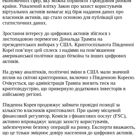
економічних сфер, яку можна порівняти з фондовим ринком
країни. Ухвалений влітку Закон про захист користувачів
віртуальних активів вимагає від бірж надання даних про
власників активів, що стало основою для публікації цих
статистичних даних.
Зростання інтересу до цифрових активів збіглося з
листопадовою перемогою Дональда Трампа на
президентських виборах у США. Криптоспільнота Південної
Кореї пов’язує цей сплеск з надіями на пом’якшення
американської політики щодо біткоїна та інших цифрових
активів.
На думку аналітиків, політичні зміни в США мали значний
вплив на світові крипторинки, включно з Південною Кореєю.
Очікується, що адміністрація Трампа знизить тиск на
криптоіндустрію, що привернуло додаткових інвесторів в
азійському регіоні.
Південна Корея продовжує займати провідні позиції за
кількістю власників криптовалют. При цьому місцевий
фінансовий регулятор, Комісія з фінансових послуг (FSC),
активно впроваджує заходи захисту користувачів,
забезпечуючи безпеку операцій на ринку. Експерти вважають,
що це тільки зміцнює довіру населення до цифрових активів.