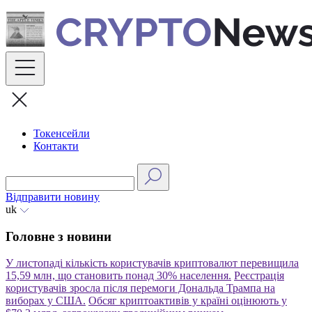
Skip
to
content
Токенсейли
Контакти
Відправити новину
uk
Головне з новини
У листопаді кількість користувачів криптовалют перевищила
15,59 млн, що становить понад 30% населення.
Реєстрація
користувачів зросла після перемоги Дональда Трампа на
виборах у США.
Обсяг криптоактивів у країні оцінюють у