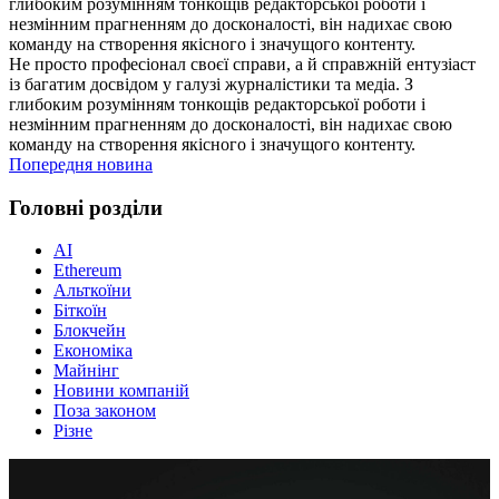
глибоким розумінням тонкощів редакторської роботи і
незмінним прагненням до досконалості, він надихає свою
команду на створення якісного і значущого контенту.
Не просто професіонал своєї справи, а й справжній ентузіаст
із багатим досвідом у галузі журналістики та медіа. З
глибоким розумінням тонкощів редакторської роботи і
незмінним прагненням до досконалості, він надихає свою
команду на створення якісного і значущого контенту.
Попередня новина
Головні розділи
AI
Ethereum
Альткоїни
Біткоїн
Блокчейн
Економіка
Майнінг
Новини компаній
Поза законом
Різне