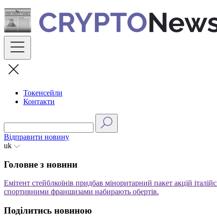
Skip
to
content
Токенсейли
Контакти
Відправити новину
uk
Головне з новини
Емітент стейблкоїнів придбав міноритарний пакет акцій італійс
спортивними франшизами набирають обертів.
Поділитись новиною