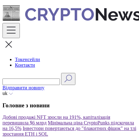
Skip
to
content
Токенсейли
Контакти
Відправити новину
uk
Головне з новини
Добові продажі NFT зросли на 191%, капіталізація
перевищила $6 млрд
Мінімальна ціна CryptoPunks підскочила
на 16,5%
Інвестори повертаються до "блакитних фішок" на тлі
зростання ETH і SOL