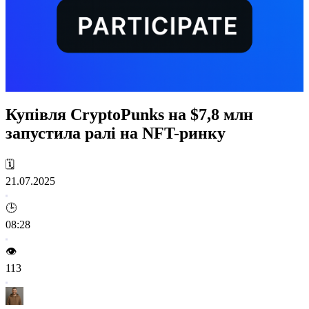
Купівля CryptoPunks на $7,8 млн
запустила ралі на NFT-ринку
🗓️
21.07.2025
🕒
08:28
👁️
113