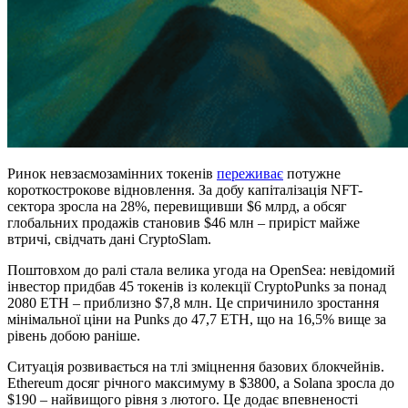
Ринок невзаємозамінних токенів
переживає
потужне
короткострокове відновлення. За добу капіталізація NFT-
сектора зросла на 28%, перевищивши $6 млрд, а обсяг
глобальних продажів становив $46 млн – приріст майже
втричі, свідчать дані CryptoSlam.
Поштовхом до ралі стала велика угода на OpenSea: невідомий
інвестор придбав 45 токенів із колекції CryptoPunks за понад
2080 ETH – приблизно $7,8 млн. Це спричинило зростання
мінімальної ціни на Punks до 47,7 ETH, що на 16,5% вище за
рівень добою раніше.
Ситуація розвивається на тлі зміцнення базових блокчейнів.
Ethereum досяг річного максимуму в $3800, а Solana зросла до
$190 – найвищого рівня з лютого. Це додає впевненості