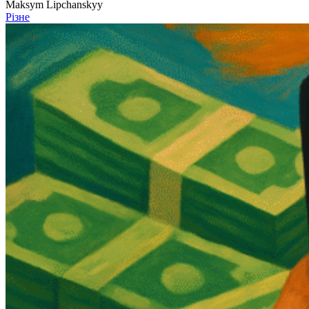
Maksym Lipchanskyy
Різне