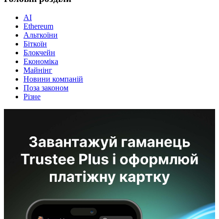
AI
Ethereum
Альткоїни
Біткоїн
Блокчейн
Економіка
Майнінг
Новини компаній
Поза законом
Різне