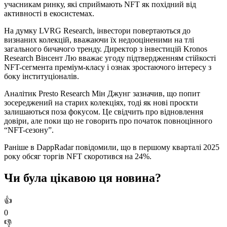
учасникам ринку, які сприймають NFT як похідний від
активності в екосистемах.
На думку LVRG Research, інвестори повертаються до
визнаних колекцій, вважаючи їх недооціненими на тлі
загального бичачого тренду. Директор з інвестицій Kronos
Research Вінсент Лю вважає угоду підтвердженням стійкості
NFT-сегмента преміум-класу і ознак зростаючого інтересу з
боку інституціоналів.
Аналітик Presto Research Мін Джунг зазначив, що попит
зосереджений на старих колекціях, тоді як нові проєкти
залишаються поза фокусом. Це свідчить про відновлення
довіри, але поки що не говорить про початок повноцінного
“NFT-сезону”.
Раніше в DappRadar повідомили, що в першому кварталі 2025
року обсяг торгів NFT скоротився на 24%.
Чи була цікавою ця новина?
👍
0
👎