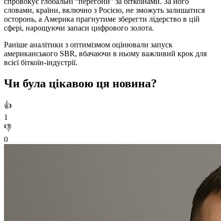
спровокує глобальні “перегони” за біткоїнами. За його
словами, країни, включно з Росією, не зможуть залишатися
осторонь, а Америка прагнутиме зберегти лідерство в цій
сфері, нарощуючи запаси цифрового золота.
Раніше аналітики з оптимізмом оцінювали запуск
американського SBR, вбачаючи в ньому важливий крок для
всієї біткоїн-індустрії.
Чи була цікавою ця новина?
👍
1
👎
0