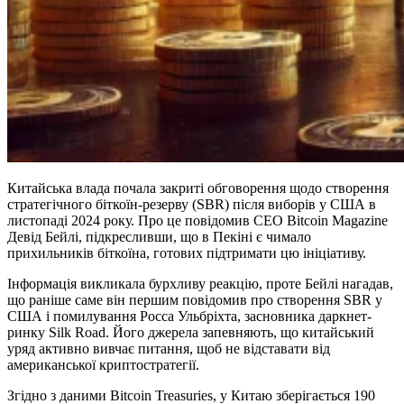
Китайська влада почала закриті обговорення щодо створення
стратегічного біткоїн-резерву (SBR) після виборів у США в
листопаді 2024 року. Про це повідомив CEO Bitcoin Magazine
Девід Бейлі, підкресливши, що в Пекіні є чимало
прихильників біткоїна, готових підтримати цю ініціативу.
Інформація викликала бурхливу реакцію, проте Бейлі нагадав,
що раніше саме він першим повідомив про створення SBR у
США і помилування Росса Ульбріхта, засновника даркнет-
ринку Silk Road. Його джерела запевняють, що китайський
уряд активно вивчає питання, щоб не відставати від
американської криптостратегії.
Згідно з даними Bitcoin Treasuries, у Китаю зберігається 190