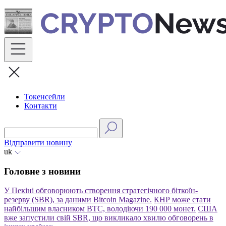
Skip
to
content
Токенсейли
Контакти
Відправити новину
uk
Головне з новини
У Пекіні обговорюють створення стратегічного біткоїн-
резерву (SBR), за даними Bitcoin Magazine.
КНР може стати
найбільшим власником BTC, володіючи 190 000 монет.
США
вже запустили свій SBR, що викликало хвилю обговорень в