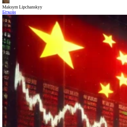
Maksym Lipchanskyy
Біткоїн