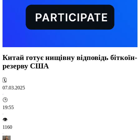
Китай готує нищівну відповідь біткоїн-
резерву США
🗓️
07.03.2025
🕒
19:55
👁️
1160