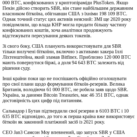
000 BTC, конфіскованих у криптопіраміди PlusToken. Якщо
Пекін дійсно створить SBR, він стане найбільшим державним
власником біткоїна, обігнавши США з їхніми 198 109 BTC.
Однак точний статус цих активів неясний: ЗМІ ще 2020 року
повідомляли, що влада КНР могла продати більшу частину
конфіскованих коштів, хоча аналітики продовжують
відстежувати пересування деяких токенів.
Зі свого боку, США планують використовувати для SBR
тільки вилучені біткоїни, включно з активами хакера Іллі
Ліхтенштейна, який зламав Bitfinex. Приблизно 120 000 BTC
мають повернутися біржі, а доля 94 643 BTC залежить від
рішення суду.
Інші країни поки що не поспішають офіційно оголошувати
про свої плани щодо формування біткоїн-резервів. Велика
Британія, володіючи 61 000 BTC, не робила заяв щодо SBR.
Україна, за даними Bitcoin Treasuries, має 46 351 BTC, однак
достовірність цих цифр під питанням.
Сальвадор і Бутан підтвердили свої резерви в 6103 BTC і 10
635 BTC відповідно, до того ж перша країна вже використовує
біткоїн як законний платіжний засіб із 2021 року.
CEO Jan3 Самсон Моу впевнений, що запуск SBR у США