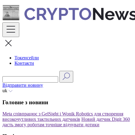
Skip
to
content
Токенсейли
Контакти
Відправити новину
uk
Головне з новини
Meta співпрацює з GelSight і Wonik Robotics для створення
високочутливих тактильних датчиків
Новий датчик Digit 360
дасть змогу роботам точніше відчувати дотики