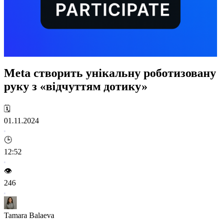
Meta створить унікальну роботизовану
руку з «відчуттям дотику»
🗓️
01.11.2024
🕒
12:52
👁️
246
Tamara Balaeva