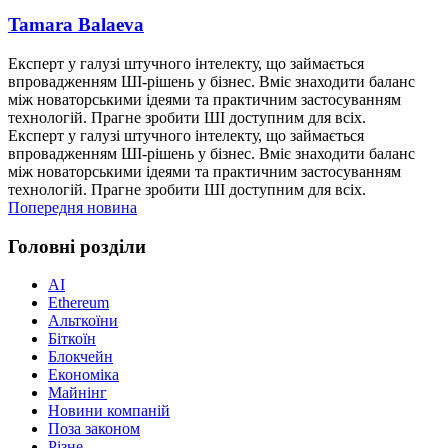
Tamara Balaeva
Експерт у галузі штучного інтелекту, що займається
впровадженням ШІ-рішень у бізнес. Вміє знаходити баланс
між новаторськими ідеями та практичним застосуванням
технологій. Прагне зробити ШІ доступним для всіх.
Експерт у галузі штучного інтелекту, що займається
впровадженням ШІ-рішень у бізнес. Вміє знаходити баланс
між новаторськими ідеями та практичним застосуванням
технологій. Прагне зробити ШІ доступним для всіх.
Попередня новина
Головні розділи
AI
Ethereum
Альткоїни
Біткоїн
Блокчейн
Економіка
Майнінг
Новини компаній
Поза законом
Різне