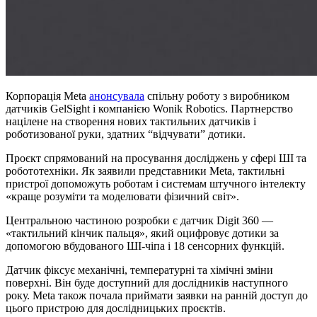
Корпорація Meta
анонсувала
спільну роботу з виробником
датчиків GelSight і компанією Wonik Robotics. Партнерство
націлене на створення нових тактильних датчиків і
роботизованої руки, здатних “відчувати” дотики.
Проєкт спрямований на просування досліджень у сфері ШІ та
робототехніки. Як заявили представники Meta, тактильні
пристрої допоможуть роботам і системам штучного інтелекту
«краще розуміти та моделювати фізичний світ».
Центральною частиною розробки є датчик Digit 360 —
«тактильний кінчик пальця», який оцифровує дотики за
допомогою вбудованого ШІ-чіпа і 18 сенсорних функцій.
Датчик фіксує механічні, температурні та хімічні зміни
поверхні. Він буде доступний для дослідників наступного
року. Meta також почала приймати заявки на ранній доступ до
цього пристрою для дослідницьких проєктів.