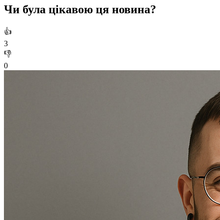
Чи була цікавою ця новина?
👍
3
👎
0