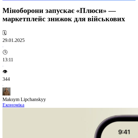
Міноборони запускає «Плюси» —
маркетплейс знижок для військових
🗓️
29.01.2025
🕒
13:11
👁️
344
Maksym Lipchanskyy
Економіка