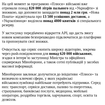
На цей момент за програмою «Плюси» військові вже
отримали понад
820 000 літрів пального
від «Укрнафти» зі
знижкою, що допомогло заощадити
понад 2 млн грн
. «Нова
Пошта» відзвітувала про
13 500 успішних доставок
, а
«Укрзалізниця» виділила
понад 4800 квитків
зі спеціального
резерву.
У застосунку передбачено відкриття API, що дасть змогу
новим компаніям безперешкодно підключатися до платформи
та пропонувати свої знижки.
Очікується, що сервіс охопить широку аудиторію, зокрема
через push-повідомлення для
понад 620 000 військових
,
згадки в інтерв’ю заступниці Міністра та офіційних
соцмережах Міноборони, а також сотні публікацій у засобах
масової інформації.
Міноборони закликає долучатися до ініціативи «Плюси» та
визначило ключові сфери, у яких українські
військовослужбовці найбільше потребують підтримки. Серед
них: транспорт, сервіси доставки, паливо та енергетика,
страхування, банківські послуги, медицина, мобільні
оператори, роздрібна торгівля, харчування, спорт, освіта та
дозвілля.