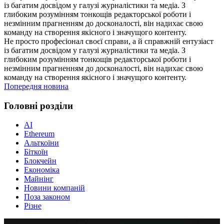
із багатим досвідом у галузі журналістики та медіа. З
глибоким розумінням тонкощів редакторської роботи і
незмінним прагненням до досконалості, він надихає свою
команду на створення якісного і значущого контенту.
Не просто професіонал своєї справи, а й справжній ентузіаст
із багатим досвідом у галузі журналістики та медіа. З
глибоким розумінням тонкощів редакторської роботи і
незмінним прагненням до досконалості, він надихає свою
команду на створення якісного і значущого контенту.
Попередня новина
Головні розділи
AI
Ethereum
Альткоїни
Біткоїн
Блокчейн
Економіка
Майнінг
Новини компаній
Поза законом
Різне