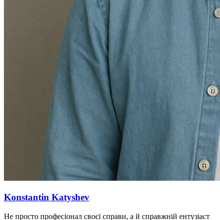
Konstantin Katyshev
Не просто професіонал своєї справи, а й справжній ентузіаст