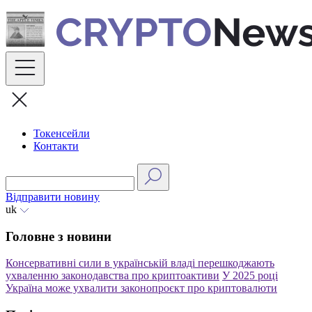
Skip
to
content
Токенсейли
Контакти
Відправити новину
uk
Головне з новини
Консервативні сили в українській владі перешкоджають
ухваленню законодавства про криптоактиви
У 2025 році
Україна може ухвалити законопроєкт про криптовалюти