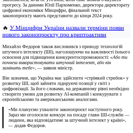
прогресу. За даними Юлії Пархоменко, директора директорату
цифрової економіки Мінцифри, фінальний текст
законопроєкту мають представити до кінця 2024 року.
🔥
У Мінцифри України назвали терміни появи
нового законопроєкту про криптоактиви
Михайло Федоров також висловився з приводу технологій
штучного інтелекту (ШІ), наголошуючи на важливості їхнього
освоєння для підвищення конкурентоспроможності:
«Або ти
почнеш використовувати штучний інтелект, або він
замінить тебе
», — заявив міністр.
Він зазначив, що Україна має здійснити «стрімкий стрибок» у
розвитку ШІ, щоб зайняти лідируючі позиції у світі з
цифровізації. За його словами, на державному рівні необхідно
створити умови для розвитку АІ-компаній і конкурувати з
європейськими та американськими аналогами.
«Ми плануємо ухвалити законопроєкт наступного року.
Зараз ми оголосили конкурс на посаду глави ШІ-служби —
людини, яка відповідатиме за штучний інтелект у країні»,
— додав Федоров.