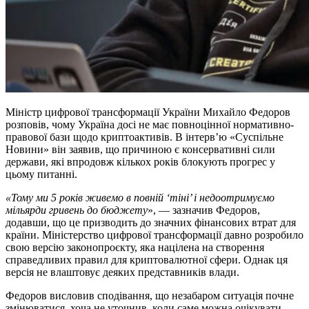
Міністр цифрової трансформації України Михайло Федоров
розповів, чому Україна досі не має повноцінної нормативно-
правової бази щодо криптоактивів. В інтерв’ю «Суспільне
Новини» він заявив, що причиною є консервативні сили
держави, які впродовж кількох років блокують прогрес у
цьому питанні.
«Тому ми 5 років живемо в повній ‘тіні’ і недоотримуємо
мільярди гривень до бюджету
», — зазначив Федоров,
додавши, що це призводить до значних фінансових втрат для
країни. Міністерство цифрової трансформації давно розробило
свою версію законопроєкту, яка націлена на створення
справедливих правил для криптовалютної сфери. Однак ця
версія не влаштовує деяких представників влади.
Федоров висловив сподівання, що незабаром ситуація почне
змінюватися, хоча не уточнив, коли саме можна очікувати