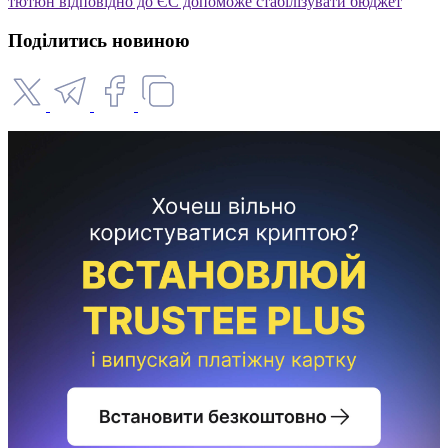
тютюн відповідно до ЄС допоможе стабілізувати бюджет
Поділитись новиною