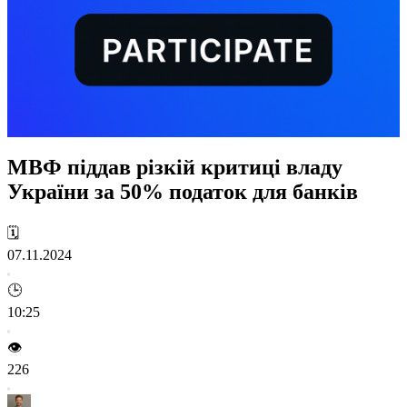
МВФ піддав різкій критиці владу
України за 50% податок для банків
🗓️
07.11.2024
🕒
10:25
👁️
226