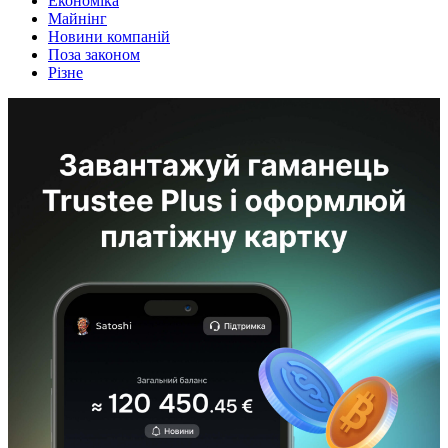
Економіка
Майнінг
Новини компаній
Поза законом
Різне