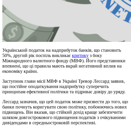
Український податок на надприбуток банків, що становить
50%, другий рік поспіль викликає
критику
з боку
Міжнародного валютного фонду (МВФ). Його представники
впевнені, що ці правила мають вкрай негативний вплив на
економіку країни.
Заступник глави місії МВФ в Україні Тревор Лессард заявив,
що постійне оподаткування надприбутку суперечить
принципам ефективної політики та підриває довіру до уряду.
Лессард зазначив, що цей податок може призвести до того, що
банки почнуть коригувати свою політику, побоюючись нових
підвищень. Він вказав, що стійкий дохід краще забезпечити
шляхом довгострокового підвищення податків з очікуваними
дивідендами в середньостроковій перспективі.