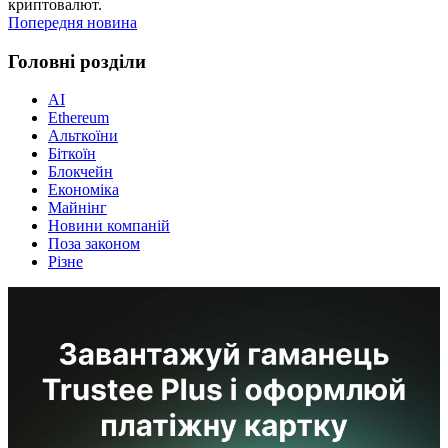
криптовалют.
Попередня новина
Головні розділи
AI
Ethereum
Альткоїни
Біткоїн
Блокчейн
Економіка
Майнінг
Новини компаній
Поза законом
Різне