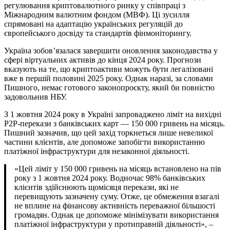
регулювання криптовалютного ринку у співпраці з
Міжнародним валютним фондом (МВФ). Ці зусилля
спрямовані на адаптацію українських регуляцій до
європейського досвіду та стандартів фінмоніторингу.
Україна зобов’язалася завершити оновлення законодавства у
сфері віртуальних активів до кінця 2024 року. Прогнози
вказують на те, що криптоактиви можуть бути легалізовані
вже в першій половині 2025 року. Однак наразі, за словами
Пишного, немає готового законопроєкту, який би повністю
задовольнив НБУ.
З 1 жовтня 2024 року в Україні запроваджено ліміт на вихідні
P2P-перекази з банківських карт — 150 000 гривень на місяць.
Пишний зазначив, що цей захід торкнеться лише невеликої
частини клієнтів, але допоможе запобігти використанню
платіжної інфраструктури для незаконної діяльності.
«Цей ліміт у 150 000 гривень на місяць встановлено на пів
року з 1 жовтня 2024 року. Водночас 98% банківських
клієнтів здійснюють щомісяця перекази, які не
перевищують зазначену суму. Отже, це обмеження взагалі
не вплине на фінансову активність переважної більшості
громадян. Однак це допоможе мінімізувати використання
платіжної інфраструктури у протиправній діяльності», –