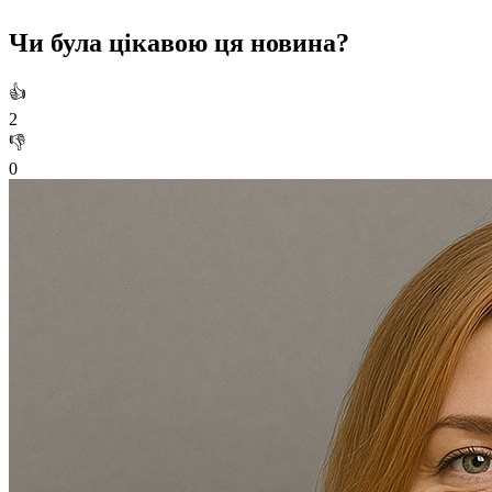
Чи була цікавою ця новина?
👍
2
👎
0