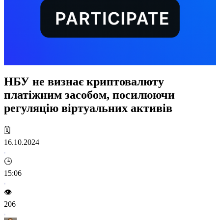
НБУ не визнає криптовалюту
платіжним засобом, посилюючи
регуляцію віртуальних активів
🗓️
16.10.2024
🕒
15:06
👁️
206