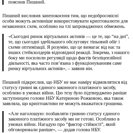
пояснив Пишний.
Пишний висловив занепокоєння тим, що недобросовісні
особи можуть активніше використовувати криптовалюти для
незаконних схем, особливо на тлі запроваджених обмежень.
«Сьогодні ринок віртуальних активів — це те, що “на дні”,
те, що сьогодні здебільшого обслуговує тіньовий обіг і
схеми оптимізації. Я розумію, що це вимагає від нас та
інших стейкхолдерів відповідної реакції. Зокрема, з нашого
боку ми посилили регуляції щодо фактів безліцензійної
діяльності, яка часто пов’язана з функціонуванням саме
ринку віртуальних активів», – заявив він.
Пишний підкреслив, що НБУ не має наміру відмовлятися від
статусу гривні як єдиного законного платіжного засобу,
особливо в умовах війни. Цю тезу було підтверджено раніше
заступницею голови НБУ Катериною Рожковою, яка також
заявляла, що криптоактиви не можуть вважатися грошима.
«Але наголошую: позбавляти гривню статусу єдиного
законного платіжного засобу ми не готові. Особливо в
умовах війни. Нагадую про “фактор стійкості”, який
обговорювали раніше», — додав голова НБУ.