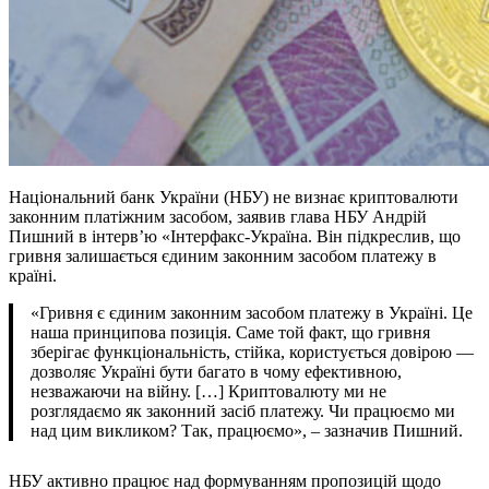
Національний банк України (НБУ) не визнає криптовалюти
законним платіжним засобом, заявив глава НБУ Андрій
Пишний в інтерв’ю «Інтерфакс-Україна. Він підкреслив, що
гривня залишається єдиним законним засобом платежу в
країні.
«Гривня є єдиним законним засобом платежу в Україні. Це
наша принципова позиція. Саме той факт, що гривня
зберігає функціональність, стійка, користується довірою —
дозволяє Україні бути багато в чому ефективною,
незважаючи на війну. […] Криптовалюту ми не
розглядаємо як законний засіб платежу. Чи працюємо ми
над цим викликом? Так, працюємо», – зазначив Пишний.
НБУ активно працює над формуванням пропозицій щодо