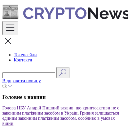
Skip
to
content
Токенсейли
Контакти
Відправити новину
uk
Головне з новини
Голова НБУ Андрій Пишний заявив, що криптоактиви не є
законним платіжним засобом в Україні
Гривня залишається
єдиним законним платіжним засобом, особливо в умовах
війни