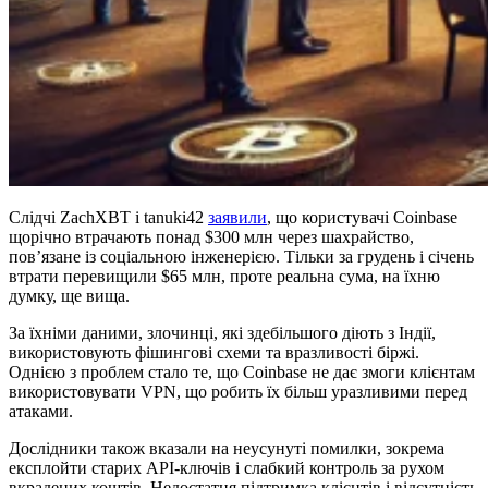
Слідчі ZachXBT і tanuki42
заявили
, що користувачі Coinbase
щорічно втрачають понад $300 млн через шахрайство,
пов’язане із соціальною інженерією. Тільки за грудень і січень
втрати перевищили $65 млн, проте реальна сума, на їхню
думку, ще вища.
За їхніми даними, злочинці, які здебільшого діють з Індії,
використовують фішингові схеми та вразливості біржі.
Однією з проблем стало те, що Coinbase не дає змоги клієнтам
використовувати VPN, що робить їх більш уразливими перед
атаками.
Дослідники також вказали на неусунуті помилки, зокрема
експлойти старих API-ключів і слабкий контроль за рухом
вкрадених коштів. Недостатня підтримка клієнтів і відсутність