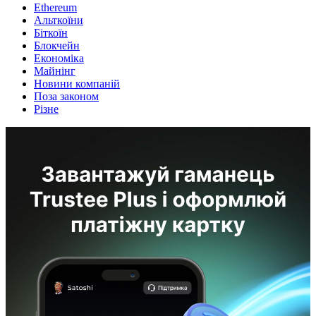
Ethereum
Альткоїни
Біткоїн
Блокчейн
Економіка
Майнінг
Новини компаній
Поза законом
Різне