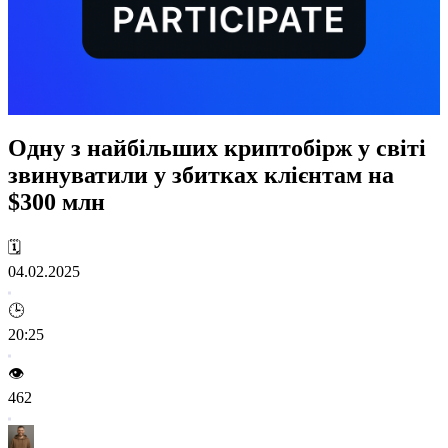
Одну з найбільших криптобірж у світі
звинуватили у збитках клієнтам на
$300 млн
🗓️
04.02.2025
🕒
20:25
👁️
462