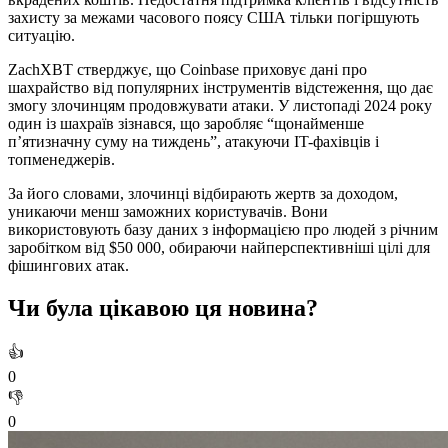
захисту за межами часового поясу США тільки погіршують
ситуацію.
ZachXBT стверджує, що Coinbase приховує дані про
шахрайство від популярних інструментів відстеження, що дає
змогу злочинцям продовжувати атаки. У листопаді 2024 року
один із шахраїв зізнався, що заробляє “щонайменше
п’ятизначну суму на тиждень”, атакуючи IT-фахівців і
топменеджерів.
За його словами, злочинці відбирають жертв за доходом,
уникаючи менш заможних користувачів. Вони
використовують базу даних з інформацією про людей з річним
заробітком від $50 000, обираючи найперспективніші цілі для
фішингових атак.
Чи була цікавою ця новина?
👍
0
👎
0