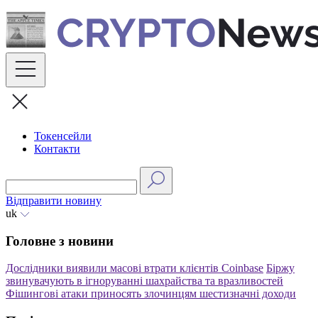
Skip
to
content
Токенсейли
Контакти
Відправити новину
uk
Головне з новини
Дослідники виявили масові втрати клієнтів Coinbase
Біржу
звинувачують в ігноруванні шахрайства та вразливостей
Фішингові атаки приносять злочинцям шестизначні доходи