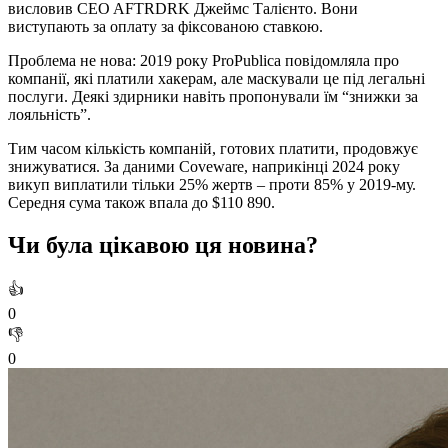
висловив CEO AFTRDRK Джеймс Талієнто. Вони
виступають за оплату за фіксованою ставкою.
Проблема не нова: 2019 року ProPublica повідомляла про
компанії, які платили хакерам, але маскували це під легальні
послуги. Деякі здирники навіть пропонували їм “знижки за
лояльність”.
Тим часом кількість компаній, готових платити, продовжує
знижуватися. За даними Coveware, наприкінці 2024 року
викуп виплатили тільки 25% жертв – проти 85% у 2019-му.
Середня сума також впала до $110 890.
Чи була цікавою ця новина?
👍
0
👎
0