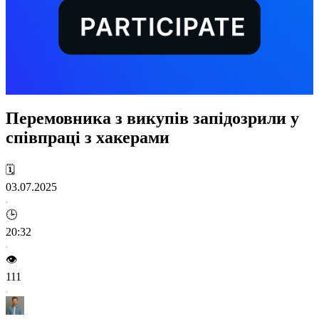
Перемовника з викупів запідозрили у
співпраці з хакерами
🗓️
03.07.2025
🕒
20:32
👁️
111