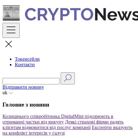
Skip
to
content
Токенсейли
Контакти
Відправити новину
uk
Головне з новини
Колишнього співробітника DigitalMint підозрюють в
отриманні частки від викупу
Деякі страхові фірми радять
клієнтам відмовитися від послуг компанії
Експерти вказують
на конфлікт інтересів у галузі