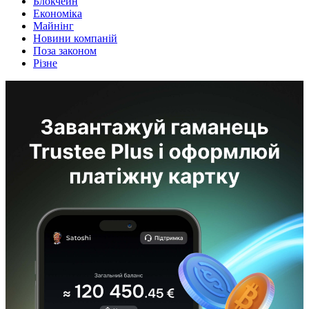
Блокчейн
Економіка
Майнінг
Новини компаній
Поза законом
Різне