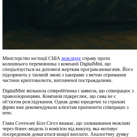
Міністерство юстиції США
розслідує
справу проти
колишнього перемовника з компанії DigitalMint, що
спеціалізується на допомозі жертвам програм-вимагачів. Його
підозрюють у таємній змові з хакерами з метою отримання
частини криптовалюти, виплаченої постраждалими.
DigitalMint звільнила співробітника і заявила, що співпрацює з
правоохоронцями. Компанія підкреслює, що сама не є
об’єктом розслідування. Однак деякі юридичні та страхові
фірми вже рекомендували клієнтам припинити співпрацю з
нею.
Глава Coveware Білл Сігел вважає, що зловживання можливі
через бізнес-модель із комісією від викупу, яка мотивує
посередників домагатися вищої виплати. Аналогічну думку