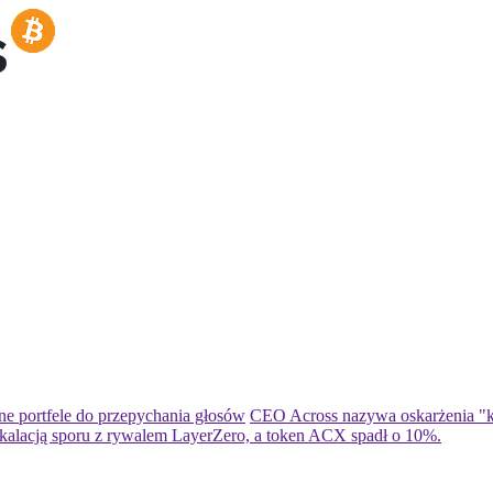
ne portfele do przepychania głosów
CEO Across nazywa oskarżenia "ka
eskalacją sporu z rywalem LayerZero, a token ACX spadł o 10%.