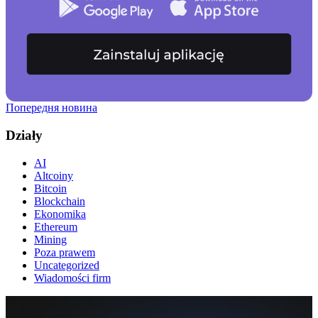
Попередня новина
Działy
AI
Altcoiny
Bitcoin
Blockchain
Ekonomika
Ethereum
Mining
Poza prawem
Uncategorized
Wiadomości firm