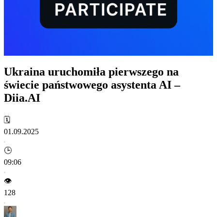
Ukraina uruchomiła pierwszego na
świecie państwowego asystenta AI –
Diia.AI
🗓️
01.09.2025
🕒
09:06
👁️
128