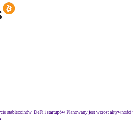
e stablecoinów, DeFi i startupów
Planowany jest wzrost aktywności
s