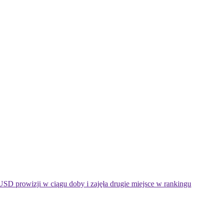
USD prowizji w ciągu doby i zajęła drugie miejsce w rankingu