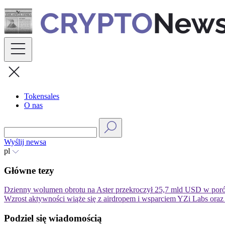
Skip
to
content
Tokensales
O nas
Wyślij newsa
pl
Główne tezy
Dzienny wolumen obrotu na Aster przekroczył 25,7 mld USD w por
Wzrost aktywności wiąże się z airdropem i wsparciem YZi Labs or
Podziel się wiadomością