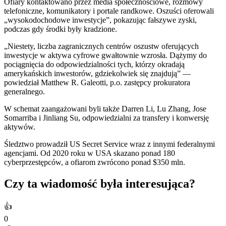
Ofiary kontaktowano przez media społecznościowe, rozmowy
telefoniczne, komunikatory i portale randkowe. Oszuści oferowali
„wysokodochodowe inwestycje”, pokazując fałszywe zyski,
podczas gdy środki były kradzione.
„Niestety, liczba zagranicznych centrów oszustw oferujących
inwestycje w aktywa cyfrowe gwałtownie wzrosła. Dążymy do
pociągnięcia do odpowiedzialności tych, którzy okradają
amerykańskich inwestorów, gdziekolwiek się znajdują” —
powiedział Matthew R. Galeotti, p.o. zastępcy prokuratora
generalnego.
W schemat zaangażowani byli także Darren Li, Lu Zhang, Jose
Somarriba i Jinliang Su, odpowiedzialni za transfery i konwersję
aktywów.
Śledztwo prowadził US Secret Service wraz z innymi federalnymi
agencjami. Od 2020 roku w USA skazano ponad 180
cyberprzestępców, a ofiarom zwrócono ponad $350 mln.
Czy ta wiadomość była interesująca?
👍
0