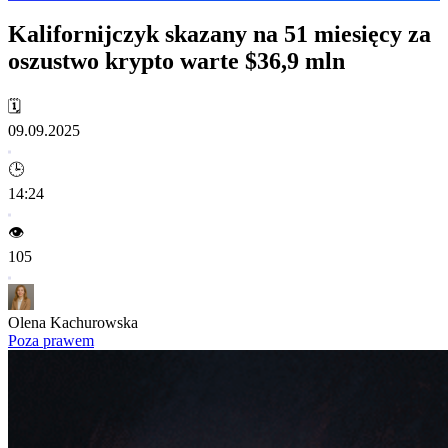
Kalifornijczyk skazany na 51 miesięcy za
oszustwo krypto warte $36,9 mln
🗓️
09.09.2025
🕒
14:24
👁️
105
Olena Kachurowska
Poza prawem