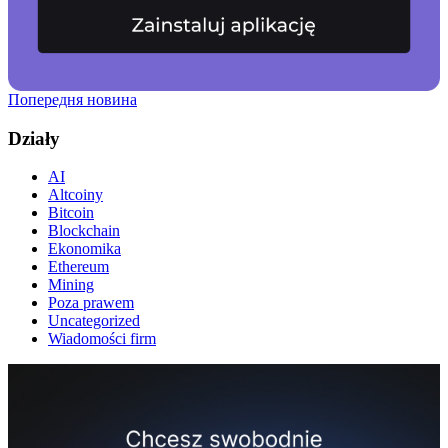
Попередня новина
Działy
AI
Altcoiny
Bitcoin
Blockchain
Ekonomika
Ethereum
Mining
Poza prawem
Uncategorized
Wiadomości firm