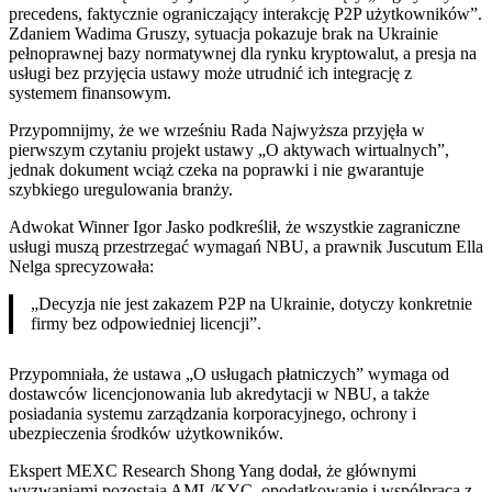
precedens, faktycznie ograniczający interakcję P2P użytkowników”.
Zdaniem Wadima Gruszy, sytuacja pokazuje brak na Ukrainie
pełnoprawnej bazy normatywnej dla rynku kryptowalut, a presja na
usługi bez przyjęcia ustawy może utrudnić ich integrację z
systemem finansowym.
Przypomnijmy, że we wrześniu Rada Najwyższa przyjęła w
pierwszym czytaniu projekt ustawy „O aktywach wirtualnych”,
jednak dokument wciąż czeka na poprawki i nie gwarantuje
szybkiego uregulowania branży.
Adwokat Winner Igor Jasko podkreślił, że wszystkie zagraniczne
usługi muszą przestrzegać wymagań NBU, a prawnik Juscutum Ella
Nelga sprecyzowała:
„Decyzja nie jest zakazem P2P na Ukrainie, dotyczy konkretnie
firmy bez odpowiedniej licencji”.
Przypomniała, że ustawa „O usługach płatniczych” wymaga od
dostawców licencjonowania lub akredytacji w NBU, a także
posiadania systemu zarządzania korporacyjnego, ochrony i
ubezpieczenia środków użytkowników.
Ekspert MEXC Research Shong Yang dodał, że głównymi
wyzwaniami pozostają AML/KYC, opodatkowanie i współpraca z