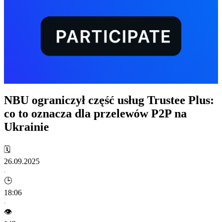
NBU ograniczył część usług Trustee Plus:
co to oznacza dla przelewów P2P na
Ukrainie
🗓️
26.09.2025
🕒
18:06
👁️