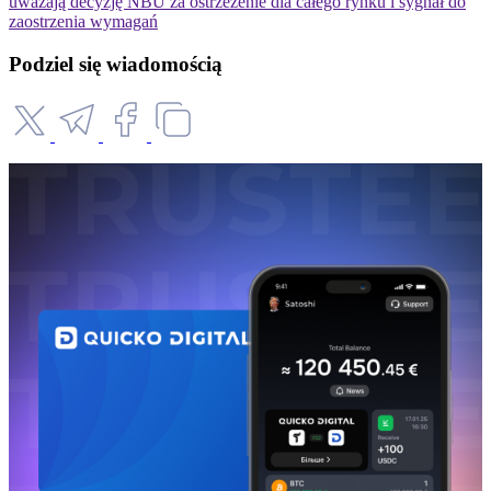
uważają decyzję NBU za ostrzeżenie dla całego rynku i sygnał do
zaostrzenia wymagań
Podziel się wiadomością