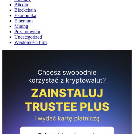
Bitcoin
Blockchain
Ekonomika
Ethereum
Mining
Poza prawem
Uncategorized
Wiadomości firm