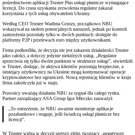
pośrednictwem aplikacji Trustee Plus usługi płatnicze wymagające
licencji. Do czasu uzyskania zezwolenia regulator zakazał
korzystania z tych usług obywatelom Ukrainy.
Według CEO Trustee Wadima Gruszy, początkowo NBU
wskazywał na siedem potencjalnych naruszeń, jednak po kontroli
zastrzeżenia pozostały tylko w dwóch punktach: dostępie do
platformy P2P i przelewach euro między użytkownikami.
Firma podkreśliła, że decyzja nie jest zakazem działalności Trustee
jako całości, a dotyczy jedynie niektórych usług. „Regulator
sprzeciwia się tylko dwóm punktom w strukturze usługi”, stwierdzili
w Trustee, dodając, że aktywa klientów pozostają bezpieczne, a
istniejący użytkownicy na Ukrainie mogą kontynuować operacje
kryptowalutowe bez ograniczeń. Nową rejestrację klientów w kraju
firma zakończyła już w maju.
Prawnicy uważają działania NBU za sygnał dla całego rynku.
Partner zarządzający ASA Group Igor Mleczko zauważył:
„To ostrzeżenie, że NBU uważnie monitoruje aplikacje
pozabankowe i reaguje, jeśli świadczą usługi płatnicze bez
licencji”.
W Trustee widzą w decyzji szerszy efekt, tworzący „negatywny