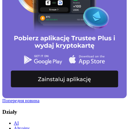
Попередня новина
Działy
AI
Altcoiny