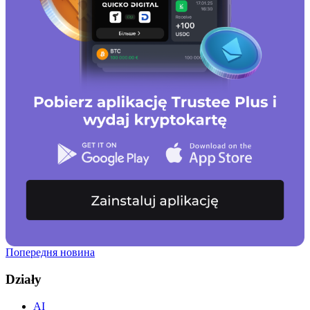
Попередня новина
Działy
AI