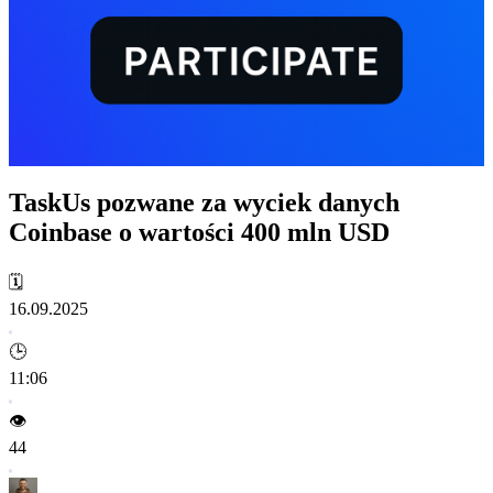
TaskUs pozwane za wyciek danych
Coinbase o wartości 400 mln USD
🗓️
16.09.2025
🕒
11:06
👁️
44