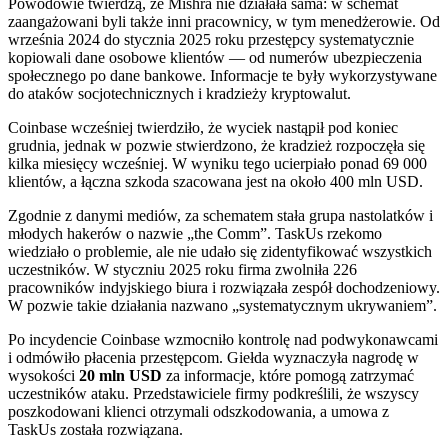
Powodowie twierdzą, że Mishra nie działała sama: w schemat
zaangażowani byli także inni pracownicy, w tym menedżerowie. Od
września 2024 do stycznia 2025 roku przestępcy systematycznie
kopiowali dane osobowe klientów — od numerów ubezpieczenia
społecznego po dane bankowe. Informacje te były wykorzystywane
do ataków socjotechnicznych i kradzieży kryptowalut.
Coinbase wcześniej twierdziło, że wyciek nastąpił pod koniec
grudnia, jednak w pozwie stwierdzono, że kradzież rozpoczęła się
kilka miesięcy wcześniej. W wyniku tego ucierpiało ponad 69 000
klientów, a łączna szkoda szacowana jest na około 400 mln USD.
Zgodnie z danymi mediów, za schematem stała grupa nastolatków i
młodych hakerów o nazwie „the Comm”. TaskUs rzekomo
wiedziało o problemie, ale nie udało się zidentyfikować wszystkich
uczestników. W styczniu 2025 roku firma zwolniła 226
pracowników indyjskiego biura i rozwiązała zespół dochodzeniowy.
W pozwie takie działania nazwano „systematycznym ukrywaniem”.
Po incydencie Coinbase wzmocniło kontrolę nad podwykonawcami
i odmówiło płacenia przestępcom. Giełda wyznaczyła nagrodę w
wysokości
20 mln USD
za informacje, które pomogą zatrzymać
uczestników ataku. Przedstawiciele firmy podkreślili, że wszyscy
poszkodowani klienci otrzymali odszkodowania, a umowa z
TaskUs została rozwiązana.