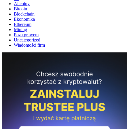
Altcoiny
Bitcoin
Blockchain
Ekonomika
Ethereum
Mining
Poza prawem
Uncategorized
Wiadomości firm