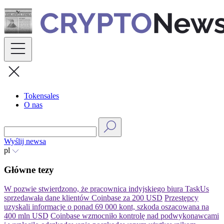
Skip
to
content
Tokensales
O nas
Wyślij newsa
pl
Główne tezy
W pozwie stwierdzono, że pracownica indyjskiego biura TaskUs
sprzedawała dane klientów Coinbase za 200 USD
Przestępcy
uzyskali informacje o ponad 69 000 kont, szkoda oszacowana na
400 mln USD
Coinbase wzmocniło kontrolę nad podwykonawcami