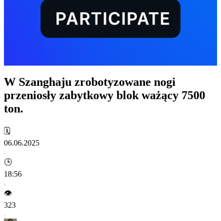
W Szanghaju zrobotyzowane nogi
przeniosły zabytkowy blok ważący 7500
ton.
🗓️
06.06.2025
🕒
18:56
👁️
323