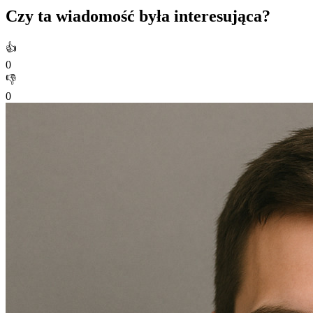
Czy ta wiadomość była interesująca?
👍
0
👎
0