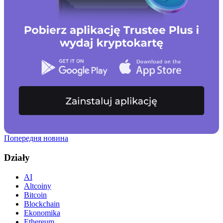
Попередня новина
Działy
AI
Altcoiny
Bitcoin
Blockchain
Ekonomika
Ethereum