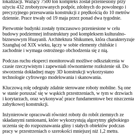
lokalizacji. Ważący 7500 ton kompleks został przeniesiony przy
użyciu 432 zrobotyzowanych podpór, zdolnych do powolnego i
precyzyjnego przesuwania konstrukcji z prędkością do 10 metrów
dziennie. Prace trwały od 19 maja przez ponad dwa tygodnie.
Pierwotnie budynki zostały tymczasowo przeniesione w celu
budowy podziemnej infrastruktury pod kompleksem kulturalno-
biznesowym Huayanli. Architektura Shikumen, która charakteryzuje
Szanghaj od XIX wieku, łączy w sobie elementy chińskie i
zachodnie i wymaga ostrożnego obchodzenia się z nią.
Podczas ruchu eksperci monitorowali możliwe odkształcenia w
czasie rzeczywistym i zapewniali równomierne rozłożenie sił. Do
stworzenia dokładnej mapy 3D konstrukcji wykorzystano
technologie cyfrowego modelowania i skanowania.
Kluczową rolę odegrały zdalnie sterowane roboty mobilne. Są one
w stanie poruszać się w wąskich przestrzeniach, w tym w drzwiach
i korytarzach, oraz wykonywać prace fundamentowe bez niszczenia
zabytkowej konstrukcji.
Inżynierowie opracowali również roboty do robót ziemnych ze
składanymi ramionami, które wykorzystują algorytmy głębokiego
uczenia się do rozpoznawania gliny i stałych obiektów podczas
pracy w przestrzeniach o szerokości mniejszej niż 1,2 metra.