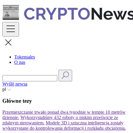
Skip
to
content
Tokensales
O nas
Wyślij newsa
pl
Główne tezy
Przemieszczanie trwało ponad dwa tygodnie w tempie 10 metrów
dziennie.
Wykorzystaliśmy 432 roboty o niskim prześwicie ze
zdalnym sterowaniem.
Modele 3D i sztuczna inteligencja zostały
wykorzystane do kontrolowania deformacji i rozkładu obciążenia.